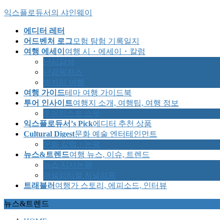
Skip
Skip
익스플로듀서의 샤인웨이
to
to
the
the
에디터 레터
content
Navigation
어드벤처 로그
모험 탐험 기록일지
여행 에세이
여행 시・에세이・칼럼
난시감성
난감픽처스
별자리 여행
여행 가이드
테마 여행 가이드북
투어 인사이트
여행지 소개, 여행팁, 여행 정보
투어리스트 스팟
익스플로듀서’s Pick
에디터 추천 상품
Cultural Digest
문화 예술 엔터테인먼트
문화 칼럼・논평
뉴스&트렌드
여행 뉴스, 이슈, 트렌드
뉴스 시사논평
애널리티컬 저널리즘
트래블러
여행가 스토리, 에피소드, 인터뷰
뉴스&트렌드