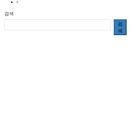
»
지
검색
매
검
김
색