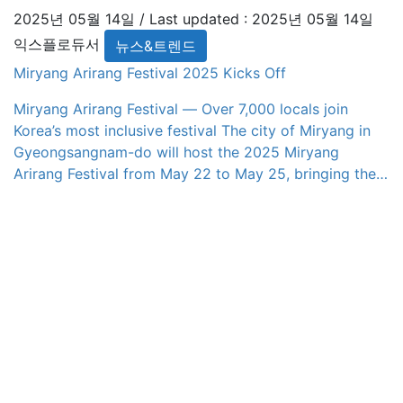
the legacy and achievements of Seongho Yi Ik, a
2025년 05월 14일
/ Last updated :
2025년 05월 14일
renowned scholar of the late […]
익스플로듀서
뉴스&트렌드
Miryang Arirang Festival 2025 Kicks Off
Miryang Arirang Festival — Over 7,000 locals join
Korea’s most inclusive festival The city of Miryang in
Gyeongsangnam-do will host the 2025 Miryang
Arirang Festival from May 22 to May 25, bringing the
iconic melody of Arirang to life under the theme “The
Sound of Arirang, Echoes of Hope.” The festival aims
to reinterpret the […]