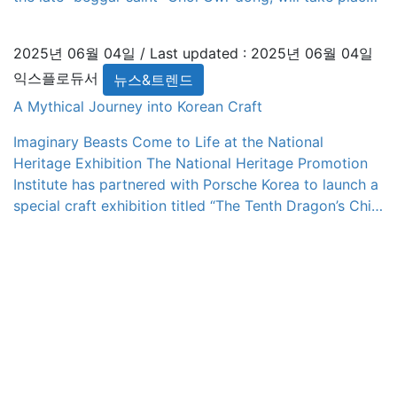
from June 11 to 15 in Eumseong, Chungcheongbuk-do.
As a festival rooted in spiritual and cultural heritage, it
2025년 06월 04일
/ Last updated :
2025년 06월 04일
honors Choi’s legacy […]
익스플로듀서
뉴스&트렌드
A Mythical Journey into Korean Craft
Imaginary Beasts Come to Life at the National
Heritage Exhibition The National Heritage Promotion
Institute has partnered with Porsche Korea to launch a
special craft exhibition titled “The Tenth Dragon’s Child
and Imaginary Creatures,” which opened on May 28
and will run through October 17 at the National
Intangible Heritage Center in Gangnam, Seoul. This […]