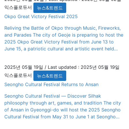
Korea. Designed as a dynamic cultural platform, HiKR
익스플로듀서
뉴스&트렌드
Station introduces […]
Okpo Great Victory Festival 2025
Reliving the Battle of Okpo through Music, Fireworks,
and Parades The city of Geoje is preparing to host the
2025 Okpo Great Victory Festival from June 13 to
June 15, a patriotic cultural and artistic event held
annually in mid-June. This festival honors the historic
Battle of Okpo, the first naval victory of the Korean
2025년 05월 19일
/ Last updated :
2025년 05월 19일
[…]
익스플로듀서
뉴스&트렌드
Seongho Cultural Festival Returns to Ansan
Seongho Cultural Festival — Discover Silhak
philosophy through art, games, and tradition The city
of Ansan in Gyeonggi-do will host the 2025 Seongho
Cultural Festival from May 31 to June 1 at Seongho
Park. This two-day cultural and artistic event honors