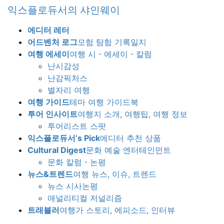
Skip
Skip
익스플로듀서의 샤인웨이
to
to
the
the
에디터 레터
content
Navigation
어드벤처 로그
모험 탐험 기록일지
여행 에세이
여행 시・에세이・칼럼
난시감성
난감픽처스
별자리 여행
여행 가이드
테마 여행 가이드북
투어 인사이트
여행지 소개, 여행팁, 여행 정보
투어리스트 스팟
익스플로듀서’s Pick
에디터 추천 상품
Cultural Digest
문화 예술 엔터테인먼트
문화 칼럼・논평
뉴스&트렌드
여행 뉴스, 이슈, 트렌드
뉴스 시사논평
애널리티컬 저널리즘
트래블러
여행가 스토리, 에피소드, 인터뷰