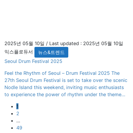
2025년 05월 10일
/ Last updated :
2025년 05월 10일
익스플로듀서
뉴스&트렌드
Seoul Drum Festival 2025
Feel the Rhythm of Seoul – Drum Festival 2025 The
27th Seoul Drum Festival is set to take over the scenic
Nodle Island this weekend, inviting music enthusiasts
to experience the power of rhythm under the theme
“Touch My Soul”. This iconic music festival, which first
글
Page
1
launched in 1999, has become one of Seoul’s signature
Page
2
[…]
페
…
Page
이
49