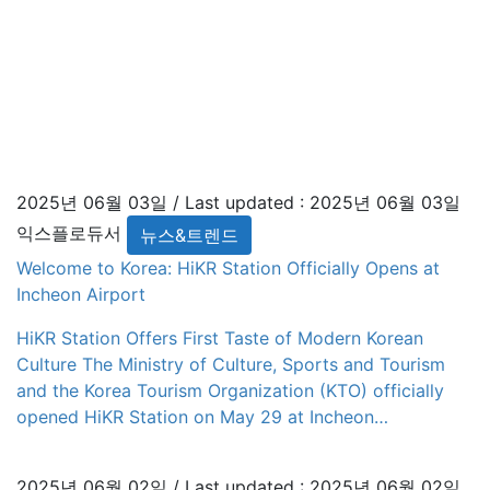
2025년 06월 03일
/ Last updated :
2025년 06월 03일
익스플로듀서
뉴스&트렌드
Welcome to Korea: HiKR Station Officially Opens at
Incheon Airport
HiKR Station Offers First Taste of Modern Korean
Culture The Ministry of Culture, Sports and Tourism
and the Korea Tourism Organization (KTO) officially
opened HiKR Station on May 29 at Incheon
International Airport Terminal 1, unveiling a new
cultural gateway for international visitors arriving in
2025년 06월 02일
/ Last updated :
2025년 06월 02일