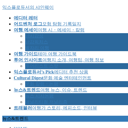
Skip
Skip
익스플로듀서의 샤인웨이
to
to
the
the
에디터 레터
content
Navigation
어드벤처 로그
모험 탐험 기록일지
여행 에세이
여행 시・에세이・칼럼
난시감성
난감픽처스
별자리 여행
여행 가이드
테마 여행 가이드북
투어 인사이트
여행지 소개, 여행팁, 여행 정보
투어리스트 스팟
익스플로듀서’s Pick
에디터 추천 상품
Cultural Digest
문화 예술 엔터테인먼트
문화 칼럼・논평
뉴스&트렌드
여행 뉴스, 이슈, 트렌드
뉴스 시사논평
애널리티컬 저널리즘
트래블러
여행가 스토리, 에피소드, 인터뷰
뉴스&트렌드