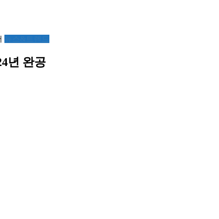
서
뉴스&트렌드
4년 완공