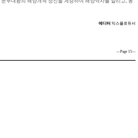
장은 문무대왕의 해양개척 정신을 계승하여 해양역사를 알리고, 동
에디터
익스플로듀서
―Page 15―