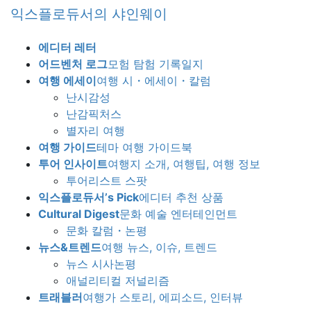
Skip
Skip
익스플로듀서의 샤인웨이
to
to
the
the
에디터 레터
content
Navigation
어드벤처 로그
모험 탐험 기록일지
여행 에세이
여행 시・에세이・칼럼
난시감성
난감픽처스
별자리 여행
여행 가이드
테마 여행 가이드북
투어 인사이트
여행지 소개, 여행팁, 여행 정보
투어리스트 스팟
익스플로듀서’s Pick
에디터 추천 상품
Cultural Digest
문화 예술 엔터테인먼트
문화 칼럼・논평
뉴스&트렌드
여행 뉴스, 이슈, 트렌드
뉴스 시사논평
애널리티컬 저널리즘
트래블러
여행가 스토리, 에피소드, 인터뷰