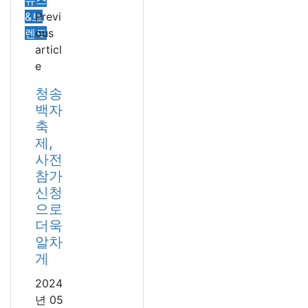
뉴스
&트
Previ
렌드
ous
articl
e
청송
백자
축
제,
사전
참가
신청
으로
더욱
알차
게
2024
년 05