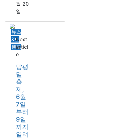
월 20
일
뉴스
&트
Next
렌드
articl
e
양평
밀
축
제,
6월
7일
부터
9일
까지
열려