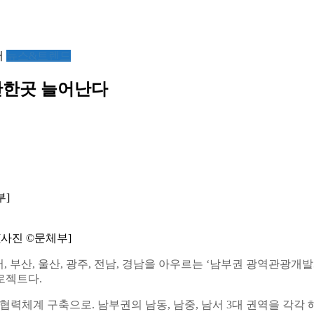
서
뉴스&트렌드
만한곳 늘어난다
부]
사진 ©문체부]
부산, 울산, 광주, 전남, 경남을 아우르는 ‘남부권 광역관광개발계획
로젝트다.
 협력체계 구축으로. 남부권의 남동, 남중, 남서 3대 권역을 각