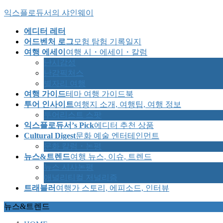
Skip
Skip
익스플로듀서의 샤인웨이
to
to
the
the
에디터 레터
content
Navigation
어드벤처 로그
모험 탐험 기록일지
여행 에세이
여행 시・에세이・칼럼
난시감성
난감픽처스
별자리 여행
여행 가이드
테마 여행 가이드북
투어 인사이트
여행지 소개, 여행팁, 여행 정보
투어리스트 스팟
익스플로듀서’s Pick
에디터 추천 상품
Cultural Digest
문화 예술 엔터테인먼트
문화 칼럼・논평
뉴스&트렌드
여행 뉴스, 이슈, 트렌드
뉴스 시사논평
애널리티컬 저널리즘
트래블러
여행가 스토리, 에피소드, 인터뷰
뉴스&트렌드