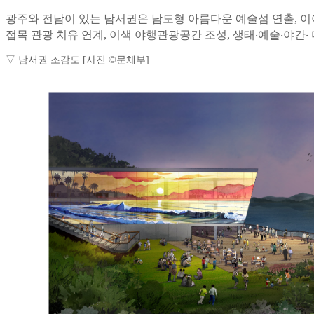
광주와 전남이 있는 남서권은 남도형 아름다운 예술섬 연출, 이야
접목 관광 치유 연계, 이색 야행관광공간 조성, 생태‧예술‧야간
▽ 남서권 조감도 [사진 ©문체부]