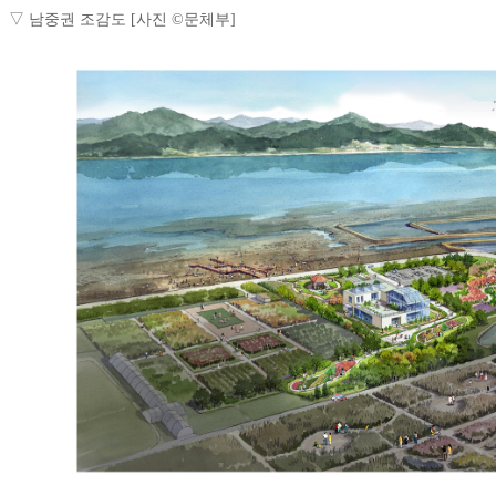
▽ 남중권 조감도 [사진 ©문체부]