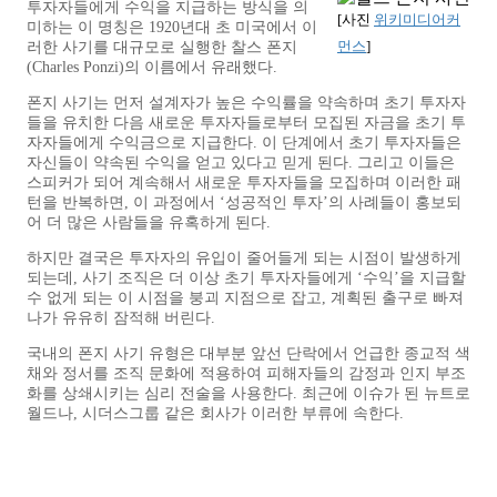
투자자들에게 수익을 지급하는 방식을 의
[사진
위키미디어커
미하는 이 명칭은 1920년대 초 미국에서 이
먼스
]
러한 사기를 대규모로 실행한 찰스 폰지
(Charles Ponzi)의 이름에서 유래했다.
폰지 사기는 먼저 설계자가 높은 수익률을 약속하며 초기 투자자
들을 유치한 다음 새로운 투자자들로부터 모집된 자금을 초기 투
자자들에게 수익금으로 지급한다. 이 단계에서 초기 투자자들은
자신들이 약속된 수익을 얻고 있다고 믿게 된다. 그리고 이들은
스피커가 되어 계속해서 새로운 투자자들을 모집하며 이러한 패
턴을 반복하면, 이 과정에서 ‘성공적인 투자’의 사례들이 홍보되
어 더 많은 사람들을 유혹하게 된다.
하지만 결국은 투자자의 유입이 줄어들게 되는 시점이 발생하게
되는데, 사기 조직은 더 이상 초기 투자자들에게 ‘수익’을 지급할
수 없게 되는 이 시점을 붕괴 지점으로 잡고, 계획된 출구로 빠져
나가 유유히 잠적해 버린다.
국내의 폰지 사기 유형은 대부분 앞선 단락에서 언급한 종교적 색
채와 정서를 조직 문화에 적용하여 피해자들의 감정과 인지 부조
화를 상쇄시키는 심리 전술을 사용한다. 최근에 이슈가 된 뉴트로
월드나, 시더스그룹 같은 회사가 이러한 부류에 속한다.