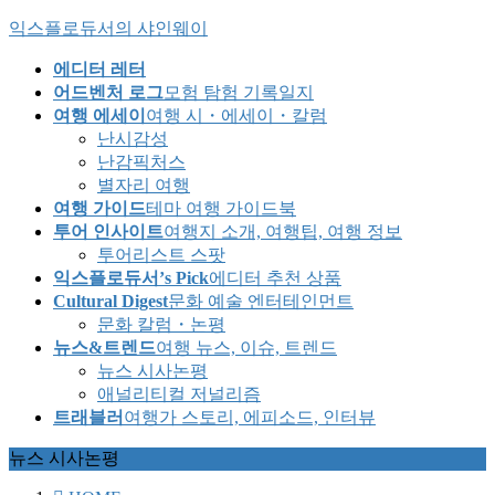
Skip
Skip
익스플로듀서의 샤인웨이
to
to
the
the
에디터 레터
content
Navigation
어드벤처 로그
모험 탐험 기록일지
여행 에세이
여행 시・에세이・칼럼
난시감성
난감픽처스
별자리 여행
여행 가이드
테마 여행 가이드북
투어 인사이트
여행지 소개, 여행팁, 여행 정보
투어리스트 스팟
익스플로듀서’s Pick
에디터 추천 상품
Cultural Digest
문화 예술 엔터테인먼트
문화 칼럼・논평
뉴스&트렌드
여행 뉴스, 이슈, 트렌드
뉴스 시사논평
애널리티컬 저널리즘
트래블러
여행가 스토리, 에피소드, 인터뷰
뉴스 시사논평