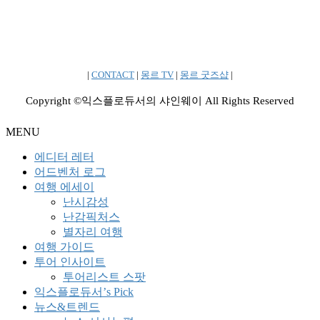
|
CONTACT
|
몽르 TV
|
몽르 굿즈샵
|
Copyright ©익스플로듀서의 샤인웨이 All Rights Reserved
MENU
에디터 레터
어드벤처 로그
여행 에세이
난시감성
난감픽처스
별자리 여행
여행 가이드
투어 인사이트
투어리스트 스팟
익스플로듀서’s Pick
뉴스&트렌드