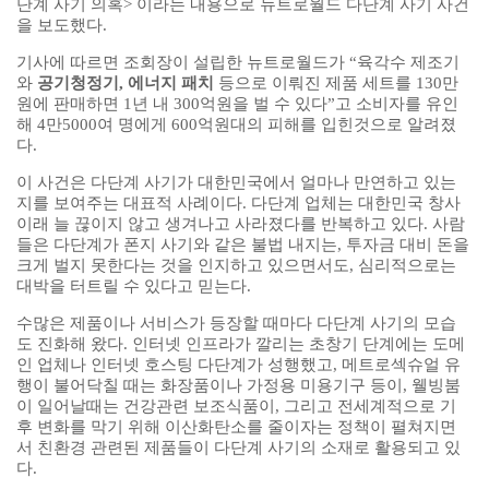
단계 사기 의혹> 이라는 내용으로 뉴트로월드 다단계 사기 사건
을 보도했다.
기사에 따르면 조회장이 설립한 뉴트로월드가 “육각수 제조기
와
공기청정기, 에너지 패치
등으로 이뤄진 제품 세트를 130만
원에 판매하면 1년 내 300억원을 벌 수 있다”고 소비자를 유인
해 4만5000여 명에게 600억원대의 피해를 입힌것으로 알려졌
다.
이 사건은 다단계 사기가 대한민국에서 얼마나 만연하고 있는
지를 보여주는 대표적 사례이다. 다단계 업체는 대한민국 창사
이래 늘 끊이지 않고 생겨나고 사라졌다를 반복하고 있다. 사람
들은 다단계가 폰지 사기와 같은 불법 내지는, 투자금 대비 돈을
크게 벌지 못한다는 것을 인지하고 있으면서도, 심리적으로는
대박을 터트릴 수 있다고 믿는다.
수많은 제품이나 서비스가 등장할 때마다 다단계 사기의 모습
도 진화해 왔다. 인터넷 인프라가 깔리는 초창기 단계에는 도메
인 업체나 인터넷 호스팅 다단계가 성행했고, 메트로섹슈얼 유
행이 불어닥칠 때는 화장품이나 가정용 미용기구 등이, 웰빙붐
이 일어날때는 건강관련 보조식품이, 그리고 전세계적으로 기
후 변화를 막기 위해 이산화탄소를 줄이자는 정책이 펼쳐지면
서 친환경 관련된 제품들이 다단계 사기의 소재로 활용되고 있
다.