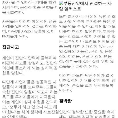
자가 될 수 있다’는 기대를 확인
시켜주며, 긍정적 확증 편향을 더
욱 강화한다.
또한 회사가 국 내외의 유명 리조
사람들은 이러한 예외적인 성공
트 사업 인수에 투자하면 높은 수
사례를 일반적인 결과로 착각하
익을 얻을 수 있다고 제안할 때도
며, 다단계 사업의 유혹에 깊이
비슷한 현상이 발생한다. 투자자
빠져들게 된다.
들은 리조트 사업이 가져올 수 있
는 고수익이나 브랜드 인지도 상
승 등에 대한 기대감에 앞서, 사
집단사고
업 실패의 가능성, 관리 및 운영
상의 어려움, 관광 시장의 변동
개인이 집단의 압력에 굴복하여
성, 정부 규제 같은 실제 위험 요
비판적 사고를 상실하고, 집단의
소들을 간과하게 된다.
의견에 동조하게 되는 심리적 경
향을 말한다.
이러한 과도한 낙관주의가 결국
비현실적인 기대를 갖게 하며, 잠
다단계 사업자들은 성공적인 사
재적인 손실을 크게 무시하도록
람들의 사례를 보여주며, 그들이
만든다.
속한 집단의 일원이 되고자 하는
욕구를 투자자들에게 자극한다.
절박함
이는 개인이 실제 위험을 간과하
고, ‘모두가 하고 있으니 나도 해
야 한다’는 식의 생각에 사로잡힐
인간의 절박함 또한 중요한 촉매
수 있게 만든다.
제다. 대부분 경제적 어려움에 처