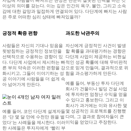
사업에 사람들이 빠져드는 현상은 단순히 잘못된 선택을 하는 것
이상의 의미를 갖는다. 이는 깊은 인간의 욕구, 불안, 그리고 소속
감에 대한 갈망과 밀접하게 연결되어 있다. 다단계에 빠지는 사람
은 주로 어떠한 심리 상태에 빠져있을까?
긍정적 확증 편향
과도한 낙관주의
사람들은 자신의 기대나 믿음을
자신에게 긍정적인 사건이 발생
뒷받침하는 긍정적인 정보만을
할 확률을 과대평가하는 경향은
선택적으로 수용하는 경향이 있
다단계 사업이 제공하는 비현실
다. 다단계 사업에서 제시하는 빠
적인 성공 확률에 대해 무비판적
른 부의 약속은 이러한 편향을 강
으로 믿게 만들며, 결과적으로 위
화시키고, 그들이 이야기하는 성
험을 과소평가하게 만든다.
공 이야기에 사람들을 더 쉽게 속
예를 들어, 부동산 투자 다단계
아 넘어가게 만든다.
회사가 건물이나 빌딩 건설 사업
에 투자하면 엄청난 수익을 얻을
수 있다고 홍보한다. 그리고 이
회사가 과거에는 이와 유사한 몇
몇 성공적인 프로젝트를 진행했
예를 들어, 코인 다단계 설계자들
다며, 그 결과로 참여자들이 큰
은 ‘단 몇 달 만에 수천만 원을 벌
이익을 얻었다고 주장한다.
었다’는 사례들을 제시한다. 이러
한 사례들은 투자자에게 ‘빨리 부