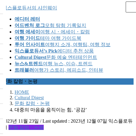
Skip
Skip
익스플로듀서의 샤인웨이
to
to
the
the
에디터 레터
content
Navigation
어드벤처 로그
모험 탐험 기록일지
여행 에세이
여행 시・에세이・칼럼
여행 가이드
테마 여행 가이드북
투어 인사이트
여행지 소개, 여행팁, 여행 정보
익스플로듀서’s Pick
에디터 추천 상품
Cultural Digest
문화 예술 엔터테인먼트
뉴스&트렌드
여행 뉴스, 이슈, 트렌드
트래블러
여행가 스토리, 에피소드, 인터뷰
문화 칼럼・논평
HOME
Cultural Digest
문화 칼럼・논평
대중의 마음을 움직이는 힘, ‘공감’
2023년 11월 23일
/ Last updated :
2023년 12월 07일
익스플로듀
서
문화 칼럼・논평