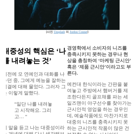
[사진
Unsplash
의
Jordon Conner
]
경영학에서 소비자의 니즈를
대중성의 핵심은 ‘나
충족시키지 못하는 경우나 현
를 내려놓는 것’
상을 총칭하여 ‘마케팅 근시안’
혹은 ‘제품 근시안’이라고도 부
른다.
예전에 모 연예인과 대화를 나
누던 중, 그에게 예능을 잘하는
예컨대 한식이라는 간판을 붙
비결에 대해 물었다. 그러자 그
여놓고 주방에서 햄버거를 제
는 이렇게 말했다.
조한다든지 골프채를 파는 세
일즈맨이 야구선수를 찾아가는
“일단 나를 내려놓
근시안적 영업을 하는 경우인
고 시작해요. 그리
데, 예술작품에도 마찬가지로
고… “
대중의 니즈를 충족시키지 못
이 말을 듣고 나는 대중성이라
하는 근시안적 작품이 많은 건
는 개념에 대해 다시 생각해보