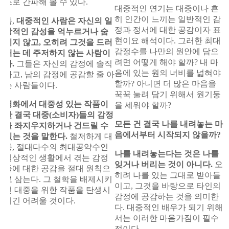
스로 간파해 볼 수 있다.
대중적인 연기는 대중이나 흔
히 인간이 느끼는 일반적인 감
즉,
대중적인 사람은 자신의 일
정과 정서에 대한 공감이자 표
상적인 감성을 억누르거나 숨
현이요 해석이다. 그러한 최대
기지 않고, 오히려 그것을 드러
감정수를 나만의 원안에 담으
내는 데 주저하지 않는 사람이
려면 어떻게 해야 할까? 내 마
다.
그들은 자신의 감정에 솔직
음에 있는 원의 너비를 넓혀야
하고, 남의 감정에 공감할 줄 아
할까? 아니면 더 많은 마음을
는 사람들이다.
꾹꾹 눌려 담기 위해서 원기둥
영화에서 대중성 있는 작품이
을 세워야 할까?
란 결국 대중(소비자)들의 감정
모든 건 결국 나를 내려놓는 마
을 좌지우지하거나 건드릴 수
음에서부터 시작되지 않을까?
있는 것을 말한다.
철저하게 대
중, 절대다수의 최대공약수인
나를 내려놓는다는 것은 나를
일상적인 생활에서 겪는 감정
잊거나 버리는 것이 아니다.
오
들에 대한 공감을 절대 원칙으
히려 나를 있는 그대로 받아들
로 삼는다. 그 철학을 배제시키
이고, 그것을 바탕으로 타인의
면 대중을 위한 작품을 탄생시
감정에 공감하는 것을 의미한
키긴 어려울 것이다.
다. 대중적인 배우가 되기 위해
서는 이러한 마음가짐이 필수
적이다.