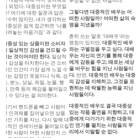
부정할 수 없는 사실이다.
게 되었다. 대중성이란 무엇일
그렇다면 대중적인 배우는 어
까? 여기에 대한 질문과 답은
떠한 사람일까? 어떠한 삶의 숙
무수히 많지만, 내가 생각하는
명을 지녔을까?
대중성은 쉽게 접근하면 ‘나를
내려놓는 마음가짐’ 과 같다.
흔히 쓰는 말로 ‘대배우’라는
명칭이 있지만,
대중적인 배우
대중성 있는 상품이란 소비자
와는 구별점을 두고 싶다.
대배
의 일상적인 감성을 건드릴 수
우는 자신의 연기를 통해 대중
있는 것이어야만 한다.
일상적
에게 감동을 주고, 때로는 세상
인 감성을 터치한다는 건 소비
을 바꾸는 힘을 지닌 사람들이
자인 인간이 가장 쉽게 느낄 수
다.
반면,
대중적인 배우는 대중
있는 감정인 웃음이나 식욕, 성
의 감성을 이해하고, 그것을 표
욕, 분노, 상실, 좌절, 눈물, 행
현하는 데 탁월한 능력을 지닌
복, 만족 등의 쾌감을 불러일으
사람들이다.
킬 수 있다는 걸 의미한다.
대중적인 배우도 결국 대중성
여기서 핸드폰을 빼고 사람이
있는 작품 출연을 지향하고, 대
란 인격체를 집어넣으면 상품
중에게 다가가기 위한 대중적
적인 가치를 지닌, 다시 말해 대
인 연기를 펼치는 사람들의 무
중적인 센세이션을 불러일으킬
리에서 이탈할 순 없다.
만한 사람이 어떤 사람인지 스