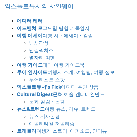
Skip
Skip
익스플로듀서의 샤인웨이
to
to
the
the
에디터 레터
content
Navigation
어드벤처 로그
모험 탐험 기록일지
여행 에세이
여행 시・에세이・칼럼
난시감성
난감픽처스
별자리 여행
여행 가이드
테마 여행 가이드북
투어 인사이트
여행지 소개, 여행팁, 여행 정보
투어리스트 스팟
익스플로듀서’s Pick
에디터 추천 상품
Cultural Digest
문화 예술 엔터테인먼트
문화 칼럼・논평
뉴스&트렌드
여행 뉴스, 이슈, 트렌드
뉴스 시사논평
애널리티컬 저널리즘
트래블러
여행가 스토리, 에피소드, 인터뷰