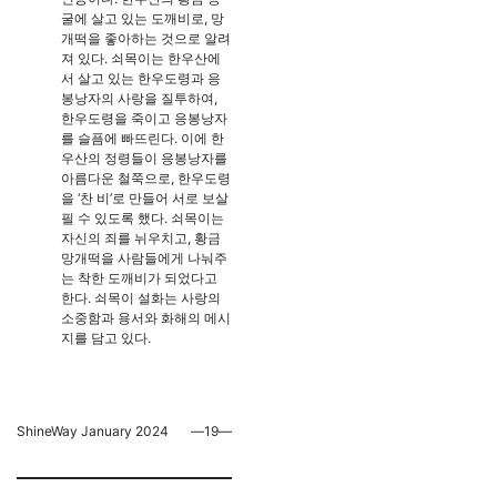
굴에 살고 있는 도깨비로, 망
개떡을 좋아하는 것으로 알려
져 있다. 쇠목이는 한우산에
서 살고 있는 한우도령과 응
봉낭자의 사랑을 질투하여,
한우도령을 죽이고 응봉낭자
를 슬픔에 빠뜨린다. 이에 한
우산의 정령들이 응봉낭자를
아름다운 철쭉으로, 한우도령
을 ‘찬 비’로 만들어 서로 보살
필 수 있도록 했다. 쇠목이는
자신의 죄를 뉘우치고, 황금
망개떡을 사람들에게 나눠주
는 착한 도깨비가 되었다고
한다. 쇠목이 설화는 사랑의
소중함과 용서와 화해의 메시
지를 담고 있다.
ShineWay January 2024
―19―