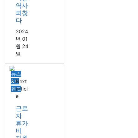
역사
되찾
다
2024
년 01
월 24
일
뉴스
&트
Next
렌드
articl
e
근로
자
휴가
비