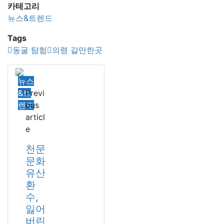
카테고리
뉴스&트렌드
Tags
동굴 탐험
의령 갈만한곳
뉴스
&트
Previ
렌드
ous
articl
e
천문
문화
유산
환
수,
잃어
버린