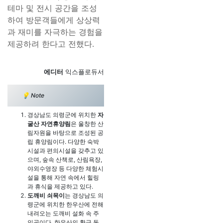
테마 및 전시 공간을 조성
하여 방문객들에게 상상력
과 재미를 자극하는 경험을
제공하려 한다고 전했다.
에디터
익스플로듀서
💡 Note
경상남도 의령군에 위치한
자
굴산 자연휴양림
은 울창한 산
림자원을 바탕으로 조성된 공
립 휴양림이다. 다양한 숙박
시설과 편의시설을 갖추고 있
으며, 숲속 산책로, 산림욕장,
야외수영장 등 다양한 체험시
설을 통해 자연 속에서 힐링
과 휴식을 제공하고 있다.
도깨비 쇠목이
는 경상남도 의
령군에 위치한 한우산에 전해
내려오는 도깨비 설화 속 주
인공이다. 한우산의 황금 동