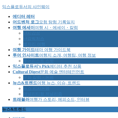
Skip
Skip
익스플로듀서의 샤인웨이
to
to
the
the
에디터 레터
content
Navigation
어드벤처 로그
모험 탐험 기록일지
여행 에세이
여행 시・에세이・칼럼
난시감성
난감픽처스
별자리 여행
여행 가이드
테마 여행 가이드북
투어 인사이트
여행지 소개, 여행팁, 여행 정보
투어리스트 스팟
익스플로듀서’s Pick
에디터 추천 상품
Cultural Digest
문화 예술 엔터테인먼트
문화 칼럼・논평
뉴스&트렌드
여행 뉴스, 이슈, 트렌드
뉴스 시사논평
애널리티컬 저널리즘
트래블러
여행가 스토리, 에피소드, 인터뷰
뉴스&트렌드