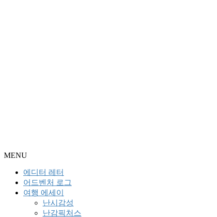
MENU
에디터 레터
어드벤처 로그
여행 에세이
난시감성
난감픽처스