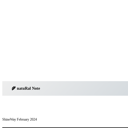
🌾 natu
R
al
Note
ShineWay February 2024