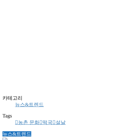
카테고리
뉴스&트렌드
Tags
농촌 문화
떡국
설날
뉴스&트렌드