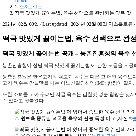
HOME
뉴스&트렌드
떡국 맛있게 끓이는법, 육수 선택으로 완성되는 깊은 맛
2024년 02월 08일
/ Last updated :
2024년 02월 08일
익스플로듀
떡국 맛있게 끓이는법, 육수 선택으로 완
떡국 맛있게 끓이는법 공개
– 농촌진흥청의 육수 
농촌진흥청이 설날 떡국 맛있게 끓이는법 에 관한 도움을 제공하
농촌진흥원은 한우고기와 닭고기 육수는 다른 그 어떤 육수보다 
고기 육수는 감칠맛을 내는 이노신일인산염(IMP) 함량이 멸치
또한 소뼈를 고아 우려낸 사골 육수는 감칠맛 성분 함량은 낮지
수 있다고 덧붙였다.
△ 원료육 종류별 떡국용 육수의 관능 특성 비교 [사진 ©
△ 육수 종류별 맛 성분 분석 [사진 ©
농촌진흥원
]