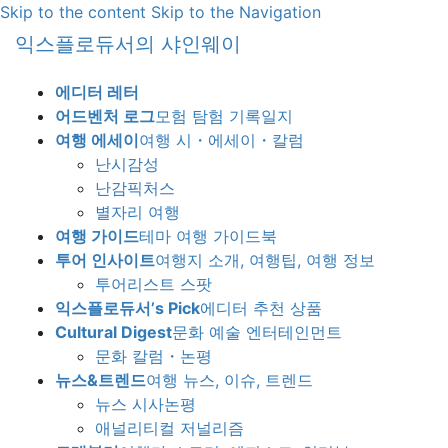
Skip to the content
Skip to the Navigation
익스플로듀서의 샤인웨이
에디터 레터
어드벤처 로그
모험 탐험 기록일지
여행 에세이
여행 시・에세이・칼럼
난시감성
난감픽처스
별자리 여행
여행 가이드
테마 여행 가이드북
투어 인사이트
여행지 소개, 여행팁, 여행 정보
투어리스트 스팟
익스플로듀서’s Pick
에디터 추천 상품
Cultural Digest
문화 예술 엔터테인먼트
문화 칼럼・논평
뉴스&트렌드
여행 뉴스, 이슈, 트렌드
뉴스 시사논평
애널리티컬 저널리즘