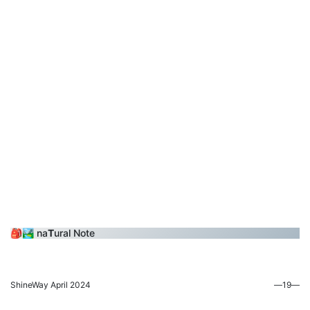
🎒🏞️ na
T
ural Note
ShineWay April 2024
―19―