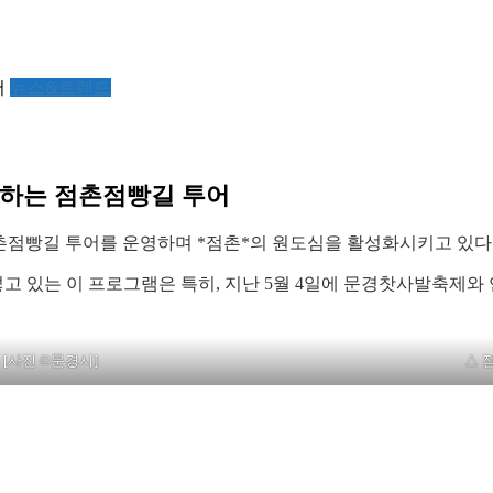
서
뉴스&트렌드
께하는 점촌점빵길 투어
한 점촌점빵길 투어를 운영하며 *점촌*의 원도심을 활성화시키고 있다
 있는 이 프로그램은 특히, 지난 5월 4일에 문경찻사발축제와 
[사진 ©문경시]
△ 