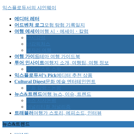
Skip
Skip
익스플로듀서의 샤인웨이
to
to
the
the
에디터 레터
content
Navigation
어드벤처 로그
모험 탐험 기록일지
여행 에세이
여행 시・에세이・칼럼
난시감성
난감픽처스
별자리 여행
여행 가이드
테마 여행 가이드북
투어 인사이트
여행지 소개, 여행팁, 여행 정보
투어리스트 스팟
익스플로듀서’s Pick
에디터 추천 상품
Cultural Digest
문화 예술 엔터테인먼트
문화 칼럼・논평
뉴스&트렌드
여행 뉴스, 이슈, 트렌드
뉴스 시사논평
애널리티컬 저널리즘
트래블러
여행가 스토리, 에피소드, 인터뷰
뉴스&트렌드