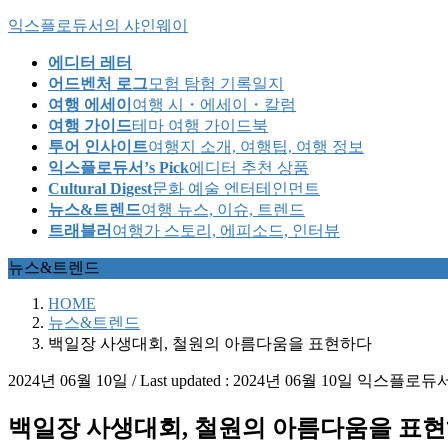
Skip
Skip
익스플로듀서의 샤인웨이
to
to
the
the
에디터 레터
content
Navigation
어드벤처 로그
모험 탐험 기록일지
여행 에세이
여행 시・에세이・칼럼
여행 가이드
테마 여행 가이드북
투어 인사이트
여행지 소개, 여행팁, 여행 정보
익스플로듀서’s Pick
에디터 추천 상품
Cultural Digest
문화 예술 엔터테인먼트
뉴스&트렌드
여행 뉴스, 이슈, 트렌드
트래블러
여행가 스토리, 에피소드, 인터뷰
뉴스&트렌드
HOME
뉴스&트렌드
백일장 사생대회, 철원의 아름다움을 표현하다
2024년 06월 10일
/ Last updated :
2024년 06월 10일
익스플로듀
백일장 사생대회, 철원의 아름다움을 표