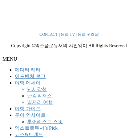
|
CONTACT
|
몽르 TV
|
몽르 굿즈샵
|
Copyright ©익스플로듀서의 샤인웨이 All Rights Reserved
MENU
에디터 레터
어드벤처 로그
여행 에세이
난시감성
난감픽처스
별자리 여행
여행 가이드
투어 인사이트
투어리스트 스팟
익스플로듀서’s Pick
뉴스&트렌드