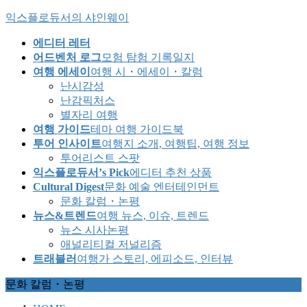
Skip
Skip
익스플로듀서의 샤인웨이
to
to
the
the
에디터 레터
content
Navigation
어드벤처 로그
모험 탐험 기록일지
여행 에세이
여행 시・에세이・칼럼
난시감성
난감픽처스
별자리 여행
여행 가이드
테마 여행 가이드북
투어 인사이트
여행지 소개, 여행팁, 여행 정보
투어리스트 스팟
익스플로듀서’s Pick
에디터 추천 상품
Cultural Digest
문화 예술 엔터테인먼트
문화 칼럼・논평
뉴스&트렌드
여행 뉴스, 이슈, 트렌드
뉴스 시사논평
애널리티컬 저널리즘
트래블러
여행가 스토리, 에피소드, 인터뷰
문화 칼럼・논평