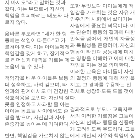
지 마시오”라고 말하는 것과
또한 무엇보다 아이들에게 책
같다. 이는 부모로서 자신의
임감을 가르치는 것은 자유 개
책임을 회피하려는 태도와 다
인주의적 사회에서 살아가는
르지 않다.
사람에게 중요한 덕목이다. 이
는 단순히 행동의 결과에 대한
옳바른 부모라면 “네가 한 행
인식을 넘어서, 개인의 자율성
동에는 책임이 따른다”고 가
과 독립성을 존중하며, 자신의
르쳐야 한다. 이는 아이들에게
행동이 타인과 공동체에 미치
책임감을 갖게 하고, 장기적으
는 영향을 이해하고 이에 대한
로 리더십과 매력을 기르는 데
책임을 지는 것을 의미한다.
도움이 될 수 있다.
이러한 교육은 아이들이 자신
책임감을 배운 아이들은 보통
의 결정과 행동에 대해 책임을
더 성숙하고, 사려 깊으며, 타
지고, 그 결과를 수용하는 인
인과의 관계에서도 더 건강한
격체로 성장하도록 도울 것이
상호작용을 보인다. 자신의 잘
다.
못을 인정하고 사과할 줄 아는
결과적으로 부모나 교육자로
아이는 동료들 사이에서도 존
서의 이러한 가르침은 그들이
경을 받으며, 자신감과 자아
자신의 선택과 행동을 신중하
존중감을 높이는 데 기여한다.
게 고려하도록 유도하며, 그들
반면, 책임감을 가르치지 않는
에게 개인의 자유와 책임이 상