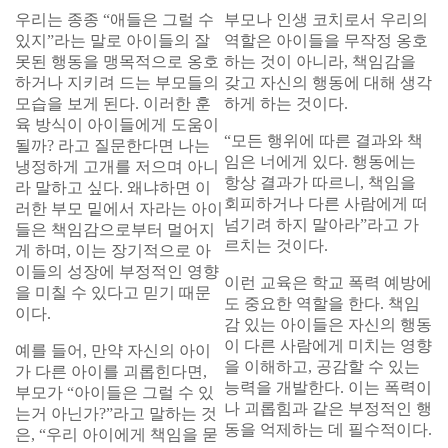
우리는 종종 “애들은 그럴 수
부모나 인생 코치로서 우리의
있지”라는 말로 아이들의 잘
역할은 아이들을 무작정 옹호
못된 행동을 맹목적으로 옹호
하는 것이 아니라, 책임감을
하거나 지키려 드는 부모들의
갖고 자신의 행동에 대해 생각
모습을 보게 된다. 이러한 훈
하게 하는 것이다.
육 방식이 아이들에게 도움이
“모든 행위에 따른 결과와 책
될까? 라고 질문한다면 나는
임은 너에게 있다. 행동에는
냉정하게 고개를 저으며 아니
항상 결과가 따르니, 책임을
라 말하고 싶다. 왜냐하면 이
회피하거나 다른 사람에게 떠
러한 부모 밑에서 자라는 아이
넘기려 하지 말아라”라고 가
들은 책임감으로부터 멀어지
르치는 것이다.
게 하며, 이는 장기적으로 아
이들의 성장에 부정적인 영향
이런 교육은 학교 폭력 예방에
을 미칠 수 있다고 믿기 때문
도 중요한 역할을 한다. 책임
이다.
감 있는 아이들은 자신의 행동
이 다른 사람에게 미치는 영향
예를 들어, 만약 자신의 아이
을 이해하고, 공감할 수 있는
가 다른 아이를 괴롭힌다면,
능력을 개발한다. 이는 폭력이
부모가 “아이들은 그럴 수 있
나 괴롭힘과 같은 부정적인 행
는거 아닌가?”라고 말하는 것
동을 억제하는 데 필수적이다.
은, “우리 아이에게 책임을 묻