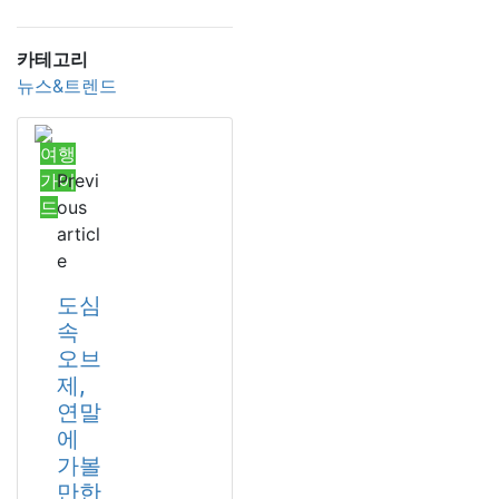
카테고리
뉴스&트렌드
여행
가이
Previ
드
ous
articl
e
도심
속
오브
제,
연말
에
가볼
만한