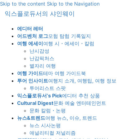
Skip to the content
Skip to the Navigation
익스플로듀서의 샤인웨이
에디터 레터
어드벤처 로그
모험 탐험 기록일지
여행 에세이
여행 시・에세이・칼럼
난시감성
난감픽처스
별자리 여행
여행 가이드
테마 여행 가이드북
투어 인사이트
여행지 소개, 여행팁, 여행 정보
투어리스트 스팟
익스플로듀서’s Pick
에디터 추천 상품
Cultural Digest
문화 예술 엔터테인먼트
문화 칼럼・논평
뉴스&트렌드
여행 뉴스, 이슈, 트렌드
뉴스 시사논평
애널리티컬 저널리즘