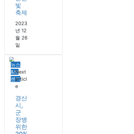
빛
축제
2023
년 12
월 26
일
뉴스
&트
Next
렌드
articl
e
경산
시,
군
장병
위한