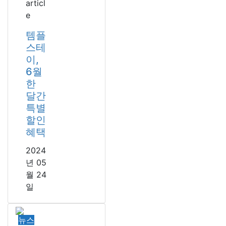
articl
e
템플
스테
이,
6월
한
달간
특별
할인
혜택
2024
년 05
월 24
일
뉴스