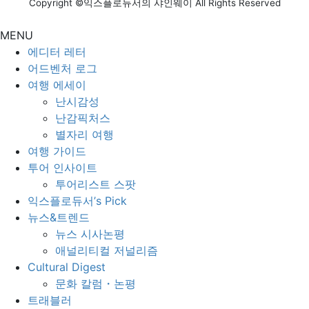
Copyright ©익스플로듀서의 샤인웨이 All Rights Reserved
MENU
에디터 레터
어드벤처 로그
여행 에세이
난시감성
난감픽처스
별자리 여행
여행 가이드
투어 인사이트
투어리스트 스팟
익스플로듀서’s Pick
뉴스&트렌드
뉴스 시사논평
애널리티컬 저널리즘
Cultural Digest
문화 칼럼・논평
트래블러