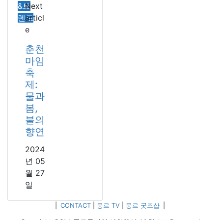
&트
Next
렌드
articl
e
춘천
마임
축
제:
물과
봄,
불의
향연
2024
년 05
월 27
일
|
CONTACT
|
몽르 TV
|
몽르 굿즈샵
|