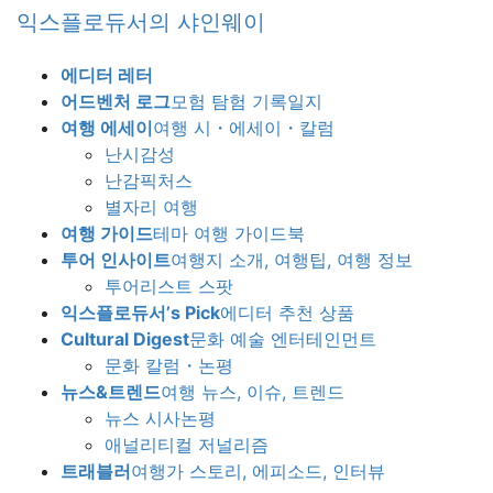
Skip
Skip
익스플로듀서의 샤인웨이
to
to
the
the
에디터 레터
content
Navigation
어드벤처 로그
모험 탐험 기록일지
여행 에세이
여행 시・에세이・칼럼
난시감성
난감픽처스
별자리 여행
여행 가이드
테마 여행 가이드북
투어 인사이트
여행지 소개, 여행팁, 여행 정보
투어리스트 스팟
익스플로듀서’s Pick
에디터 추천 상품
Cultural Digest
문화 예술 엔터테인먼트
문화 칼럼・논평
뉴스&트렌드
여행 뉴스, 이슈, 트렌드
뉴스 시사논평
애널리티컬 저널리즘
트래블러
여행가 스토리, 에피소드, 인터뷰