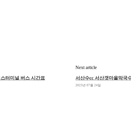
Next article
버스터미널 버스 시간표
서산수cc 서산갯마을막국수
2023년 07월 24일