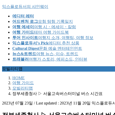
Skip
Skip
익스플로듀서의 샤인웨이
to
to
the
the
에디터 레터
content
Navigation
어드벤처 로그
모험 탐험 기록일지
여행 에세이
여행 시・에세이・칼럼
여행 가이드
테마 여행 가이드북
투어 인사이트
여행지 소개, 여행팁, 여행 정보
익스플로듀서’s Pick
에디터 추천 상품
Cultural Digest
문화 예술 엔터테인먼트
뉴스&트렌드
여행 뉴스, 이슈, 트렌드
트래블러
여행가 스토리, 에피소드, 인터뷰
모빌리티맵
HOME
여행 가이드
모빌리티맵
정부세종청사 ▷ 서울고속버스터미널 버스 시간표
2023년 07월 23일
/ Last updated :
2023년 11월 20일
익스플로듀