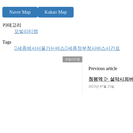
Naver Map
Kakao Map
카테고리
모빌리티맵
Tags
세종에서서울가는버스
세종정부청사버스시간표
모빌리티맵
Previous article
청평역 ▷ 설악시외
2023년 07월 23일