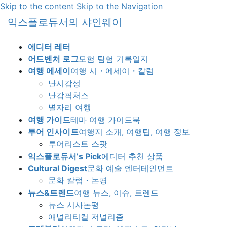
Skip to the content
Skip to the Navigation
익스플로듀서의 샤인웨이
에디터 레터
어드벤처 로그
모험 탐험 기록일지
여행 에세이
여행 시・에세이・칼럼
난시감성
난감픽처스
별자리 여행
여행 가이드
테마 여행 가이드북
투어 인사이트
여행지 소개, 여행팁, 여행 정보
투어리스트 스팟
익스플로듀서’s Pick
에디터 추천 상품
Cultural Digest
문화 예술 엔터테인먼트
문화 칼럼・논평
뉴스&트렌드
여행 뉴스, 이슈, 트렌드
뉴스 시사논평
애널리티컬 저널리즘