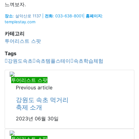
느껴보자.
장소
:
설악산로 1137
|
전화
: 033-638-8001|
홈페이지
:
templestay.com
카테고리
투어리스트 스팟
Tags
강원도속초
속초템플스테이
속초학습체험
투어리스트 스팟
Previous article
강원도 속초 먹거리
축제 소개
2023년 06월 30일
투어리스트 스팟