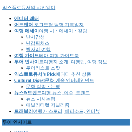
Skip
Skip
익스플로듀서의 샤인웨이
to
to
the
the
에디터 레터
content
Navigation
어드벤처 로그
모험 탐험 기록일지
여행 에세이
여행 시・에세이・칼럼
난시감성
난감픽처스
별자리 여행
여행 가이드
테마 여행 가이드북
투어 인사이트
여행지 소개, 여행팁, 여행 정보
투어리스트 스팟
익스플로듀서’s Pick
에디터 추천 상품
Cultural Digest
문화 예술 엔터테인먼트
문화 칼럼・논평
뉴스&트렌드
여행 뉴스, 이슈, 트렌드
뉴스 시사논평
애널리티컬 저널리즘
트래블러
여행가 스토리, 에피소드, 인터뷰
투어 인사이트