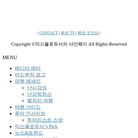
|
CONTACT
|
몽르 TV
|
몽르 굿즈샵
|
Copyright ©익스플로듀서의 샤인웨이 All Rights Reserved
MENU
에디터 레터
어드벤처 로그
여행 에세이
난시감성
난감픽처스
별자리 여행
여행 가이드
투어 인사이트
투어리스트 스팟
익스플로듀서’s Pick
뉴스&트렌드