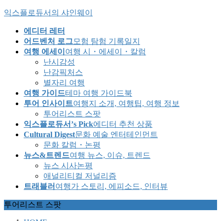
Skip
Skip
익스플로듀서의 샤인웨이
to
to
the
the
에디터 레터
content
Navigation
어드벤처 로그
모험 탐험 기록일지
여행 에세이
여행 시・에세이・칼럼
난시감성
난감픽처스
별자리 여행
여행 가이드
테마 여행 가이드북
투어 인사이트
여행지 소개, 여행팁, 여행 정보
투어리스트 스팟
익스플로듀서’s Pick
에디터 추천 상품
Cultural Digest
문화 예술 엔터테인먼트
문화 칼럼・논평
뉴스&트렌드
여행 뉴스, 이슈, 트렌드
뉴스 시사논평
애널리티컬 저널리즘
트래블러
여행가 스토리, 에피소드, 인터뷰
투어리스트 스팟