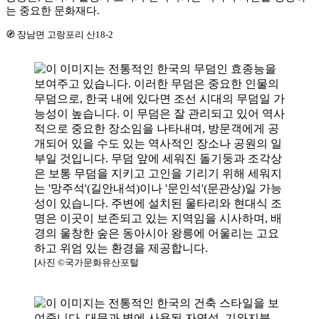
는 중요한 문화재다.
🧭 장남면 고랑포리 산18-2
[사진 ©국가문화유산포털