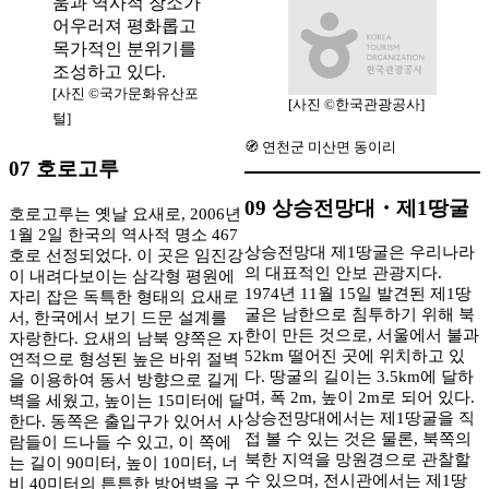
[사진 ©국가문화유산포
[사진 ©한국관광공사]
털]
🧭 연천군 미산면 동이리
07 호로고루
09 상승전망대・제1땅굴
호로고루는 옛날 요새로, 2006년
1월 2일 한국의 역사적 명소 467
상승전망대 제1땅굴은 우리나라
호로 선정되었다. 이 곳은 임진강
의 대표적인 안보 관광지다.
이 내려다보이는 삼각형 평원에
1974년 11월 15일 발견된 제1땅
자리 잡은 독특한 형태의 요새로
굴은 남한으로 침투하기 위해 북
서, 한국에서 보기 드문 설계를
한이 만든 것으로, 서울에서 불과
자랑한다. 요새의 남북 양쪽은 자
52km 떨어진 곳에 위치하고 있
연적으로 형성된 높은 바위 절벽
다. 땅굴의 길이는 3.5km에 달하
을 이용하여 동서 방향으로 길게
며, 폭 2m, 높이 2m로 되어 있다.
벽을 세웠고, 높이는 15미터에 달
상승전망대에서는 제1땅굴을 직
한다. 동쪽은 출입구가 있어서 사
접 볼 수 있는 것은 물론, 북쪽의
람들이 드나들 수 있고, 이 쪽에
북한 지역을 망원경으로 관찰할
는 길이 90미터, 높이 10미터, 너
수 있으며, 전시관에서는 제1땅
비 40미터의 튼튼한 방어벽을 구