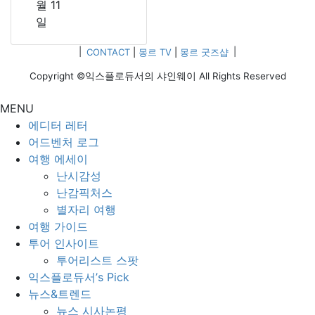
월 11
일
|
CONTACT
|
몽르 TV
|
몽르 굿즈샵
|
Copyright ©익스플로듀서의 샤인웨이 All Rights Reserved
MENU
에디터 레터
어드벤처 로그
여행 에세이
난시감성
난감픽처스
별자리 여행
여행 가이드
투어 인사이트
투어리스트 스팟
익스플로듀서’s Pick
뉴스&트렌드
뉴스 시사논평