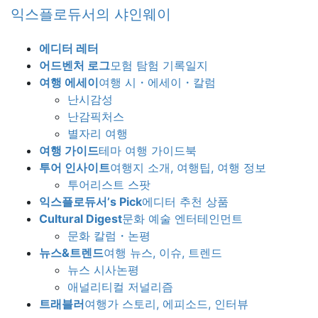
Skip
Skip
익스플로듀서의 샤인웨이
to
to
the
the
에디터 레터
content
Navigation
어드벤처 로그
모험 탐험 기록일지
여행 에세이
여행 시・에세이・칼럼
난시감성
난감픽처스
별자리 여행
여행 가이드
테마 여행 가이드북
투어 인사이트
여행지 소개, 여행팁, 여행 정보
투어리스트 스팟
익스플로듀서’s Pick
에디터 추천 상품
Cultural Digest
문화 예술 엔터테인먼트
문화 칼럼・논평
뉴스&트렌드
여행 뉴스, 이슈, 트렌드
뉴스 시사논평
애널리티컬 저널리즘
트래블러
여행가 스토리, 에피소드, 인터뷰