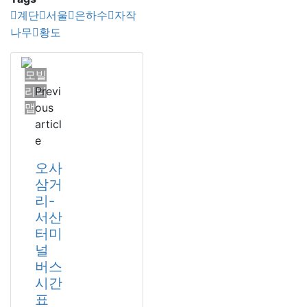
계단
서울
은하수
자작
나무
황도
모빌
리티
Previ
맵
ous
articl
e
오사
삼거
리-
서산
터미
널
버스
시간
표