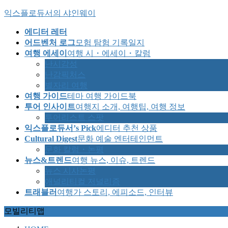
Skip
Skip
익스플로듀서의 샤인웨이
to
to
the
the
에디터 레터
content
Navigation
어드벤처 로그
모험 탐험 기록일지
여행 에세이
여행 시・에세이・칼럼
난시감성
난감픽처스
별자리 여행
여행 가이드
테마 여행 가이드북
투어 인사이트
여행지 소개, 여행팁, 여행 정보
투어리스트 스팟
익스플로듀서’s Pick
에디터 추천 상품
Cultural Digest
문화 예술 엔터테인먼트
문화 칼럼・논평
뉴스&트렌드
여행 뉴스, 이슈, 트렌드
뉴스 시사논평
애널리티컬 저널리즘
트래블러
여행가 스토리, 에피소드, 인터뷰
모빌리티맵