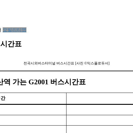
서
모빌리티맵
스시간표
전곡시외버스터미널 버스시간표 [사진 ©익스플로듀서]
역 가는 G2001 버스시간표
시간