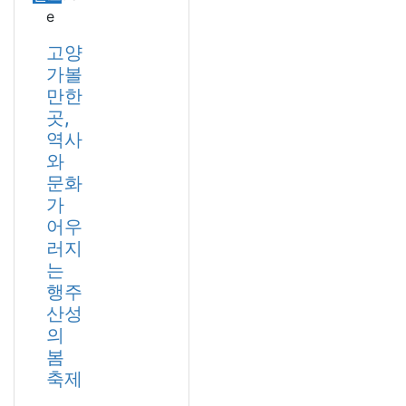
e
고양
가볼
만한
곳,
역사
와
문화
가
어우
러지
는
행주
산성
의
봄
축제