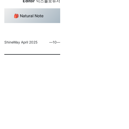
Editor
익스플로듀서
🎒 Natural Note
ShineWay April 2025
―10―