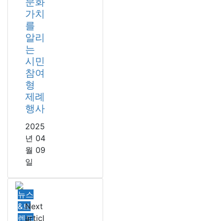
문화
가치
를
알리
는
시민
참여
형
제례
행사
2025
년 04
월 09
일
뉴스
&트
Next
렌드
articl