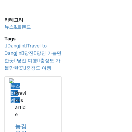
카테고리
뉴스&트렌드
Tags
Dangjin
Travel to
Dangjin
당진
당진 가볼만
한곳
당진 여행
충정도 가
볼만한곳
충청도 여행
뉴스
&트
Previ
렌드
ous
articl
e
농경