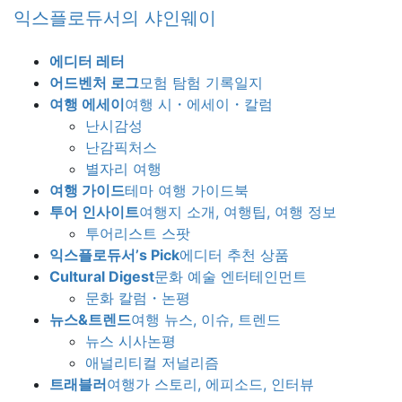
Skip
Skip
익스플로듀서의 샤인웨이
to
to
the
the
에디터 레터
content
Navigation
어드벤처 로그
모험 탐험 기록일지
여행 에세이
여행 시・에세이・칼럼
난시감성
난감픽처스
별자리 여행
여행 가이드
테마 여행 가이드북
투어 인사이트
여행지 소개, 여행팁, 여행 정보
투어리스트 스팟
익스플로듀서’s Pick
에디터 추천 상품
Cultural Digest
문화 예술 엔터테인먼트
문화 칼럼・논평
뉴스&트렌드
여행 뉴스, 이슈, 트렌드
뉴스 시사논평
애널리티컬 저널리즘
트래블러
여행가 스토리, 에피소드, 인터뷰