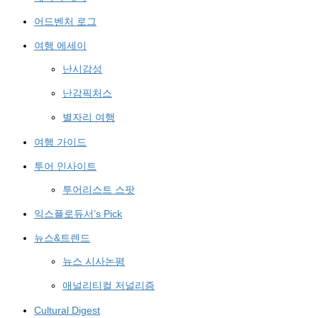
어드벤처 로그
여행 에세이
난시감성
난감픽처스
별자리 여행
여행 가이드
투어 인사이트
투어리스트 스팟
익스플로듀서’s Pick
뉴스&트렌드
뉴스 시사논평
애널리티컬 저널리즘
Cultural Digest