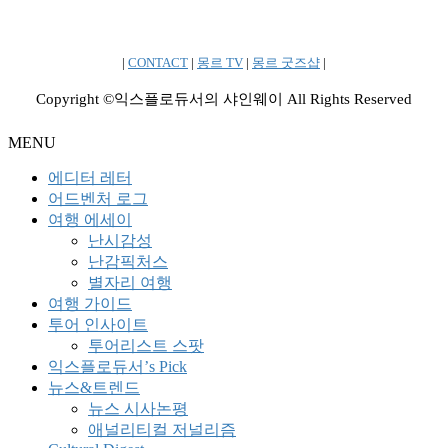
|
CONTACT
|
몽르 TV
|
몽르 굿즈샵
|
Copyright ©익스플로듀서의 샤인웨이 All Rights Reserved
MENU
에디터 레터
어드벤처 로그
여행 에세이
난시감성
난감픽처스
별자리 여행
여행 가이드
투어 인사이트
투어리스트 스팟
익스플로듀서’s Pick
뉴스&트렌드
뉴스 시사논평
애널리티컬 저널리즘