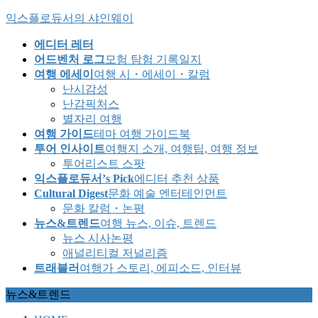
Skip
Skip
익스플로듀서의 샤인웨이
to
to
the
the
에디터 레터
content
Navigation
어드벤처 로그
모험 탐험 기록일지
여행 에세이
여행 시・에세이・칼럼
난시감성
난감픽처스
별자리 여행
여행 가이드
테마 여행 가이드북
투어 인사이트
여행지 소개, 여행팁, 여행 정보
투어리스트 스팟
익스플로듀서’s Pick
에디터 추천 상품
Cultural Digest
문화 예술 엔터테인먼트
문화 칼럼・논평
뉴스&트렌드
여행 뉴스, 이슈, 트렌드
뉴스 시사논평
애널리티컬 저널리즘
트래블러
여행가 스토리, 에피소드, 인터뷰
뉴스&트렌드