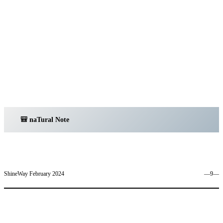
🎒 na
T
ural
Note
ShineWay February 2024
―9―