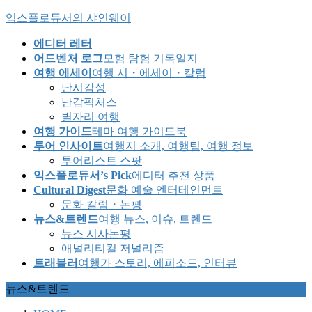
Skip
Skip
익스플로듀서의 샤인웨이
to
to
the
the
에디터 레터
content
Navigation
어드벤처 로그
모험 탐험 기록일지
여행 에세이
여행 시・에세이・칼럼
난시감성
난감픽처스
별자리 여행
여행 가이드
테마 여행 가이드북
투어 인사이트
여행지 소개, 여행팁, 여행 정보
투어리스트 스팟
익스플로듀서’s Pick
에디터 추천 상품
Cultural Digest
문화 예술 엔터테인먼트
문화 칼럼・논평
뉴스&트렌드
여행 뉴스, 이슈, 트렌드
뉴스 시사논평
애널리티컬 저널리즘
트래블러
여행가 스토리, 에피소드, 인터뷰
뉴스&트렌드