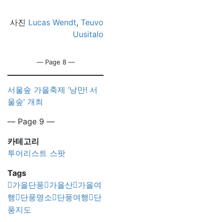
사진
Lucas Wendt
,
Teuvo
Uusitalo
― Page 8 ―
서울숲 가을축제 ‘낭만! 서
울숲’ 개최
― Page 9 ―
카테고리
투어리스트 스팟
Tags
가을단풍
가을산
가을여
행
단풍명소
단풍여행
단
풍지도