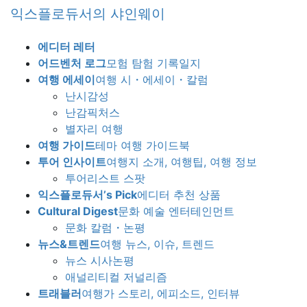
Skip
Skip
익스플로듀서의 샤인웨이
to
to
the
the
에디터 레터
content
Navigation
어드벤처 로그
모험 탐험 기록일지
여행 에세이
여행 시・에세이・칼럼
난시감성
난감픽처스
별자리 여행
여행 가이드
테마 여행 가이드북
투어 인사이트
여행지 소개, 여행팁, 여행 정보
투어리스트 스팟
익스플로듀서’s Pick
에디터 추천 상품
Cultural Digest
문화 예술 엔터테인먼트
문화 칼럼・논평
뉴스&트렌드
여행 뉴스, 이슈, 트렌드
뉴스 시사논평
애널리티컬 저널리즘
트래블러
여행가 스토리, 에피소드, 인터뷰