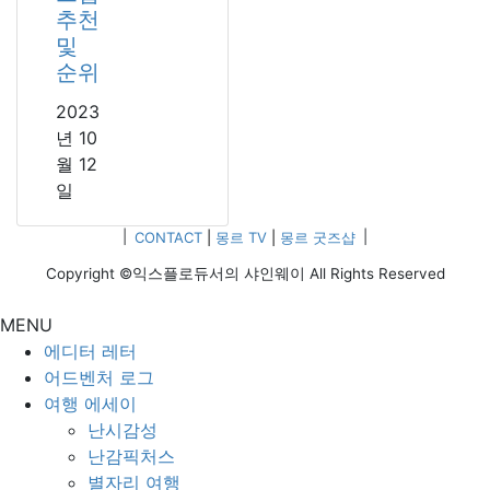
추천
및
순위
2023
년 10
월 12
일
|
CONTACT
|
몽르 TV
|
몽르 굿즈샵
|
Copyright ©익스플로듀서의 샤인웨이 All Rights Reserved
MENU
에디터 레터
어드벤처 로그
여행 에세이
난시감성
난감픽처스
별자리 여행