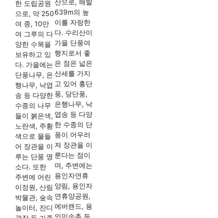
산으로, 해발
한 도립공원
639m의 높
으로, 약 250
이를 자랑한
여 종, 10만
다. 수리산이
여 그루의 다
가을 단풍여
양한 수목을
행지로서 좋
보유하고 있
은 점은 넓은
다. 가을에는
산세를 가지
단풍나무, 은
고 있어 홍단
행나무, 낙엽
풍, 당단풍,
송 등 다양한
은행나무, 낙
수종의 나무
엽송 등 다양
들이 붉은색,
한 수종의 단
노란색, 주황
풍이 어우러
색으로 물들
져 장관을 이
어 장관을 이
룬다는 점이
루는 단풍 명
며, 주변에는
소다. 또한
용인자연휴
주변에 어린
양림, 용인자
이정원, 산림
연휴양공원,
박물관, 숲속
에버랜드, 용
놀이터, 잔디
인민속촌 등
광장 등 가족