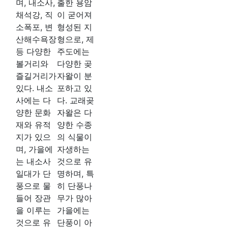
며, 내소사,
출한 용암
채석강, 직
이 굳어져
소폭포, 변
형성된 지
산해수욕장
형으로, 제
등 다양한
주도에는
볼거리와
다양한 곶
즐길거리가
자왈이 분
있다. 내소
포하고 있
사에는 다
다. 교래곶
양한 문화
자왈은 다
재와 유적
양한 수종
지가 있으
의 식물이
며, 가을에
자생하는
는 내소사
것으로 유
일대가 단
명하며, 특
풍으로 물
히 단풍나
들어 장관
무가 많아
을 이루는
가을에는
것으로 유
단풍이 아