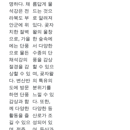
명하다. 채
름답게 물
석강은 전
드는 것으
라북도 부
로 알려져
안군에 위
있다. 곶자
치한 절벽
왈의 울창
으로, 가을
한 숲속에
에는 단풍
서 다양한
으로 물든
수종의 단
채석강의
풍을 감상
절경을 감
할 수 있으
상할 수 있
며, 곶자왈
다. 변산반
의 특유의
도에 방문
분위기를
하면 단풍
느낄 수 있
감상과 함
다. 또한,
께 다양한
다양한 등
활동을 즐
산로가 조
길 수 있으
성되어 있
며, 전주,
어, 등산과