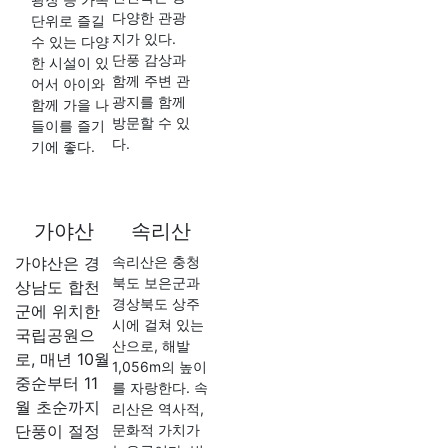
다양한 관광
단위로 즐길
지가 있다.
수 있는 다양
단풍 감상과
한 시설이 있
함께 주변 관
어서 아이와
광지를 함께
함께 가을 나
방문할 수 있
들이를 즐기
다.
기에 좋다.
가야산
속리산
가야산은 경
속리산은 충청
북도 보은군과
상남도 합천
경상북도 상주
군에 위치한
시에 걸쳐 있는
국립공원으
산으로, 해발
로, 매년 10월
1,056m의 높이
중순부터 11
를 자랑한다. 속
월 초순까지
리산은 역사적,
단풍이 절정
문화적 가치가