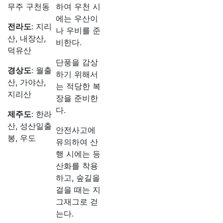
무주 구천동
하여 우천 시
에는 우산이
전라도
: 지리
나 우비를 준
산, 내장산,
비한다.
덕유산
단풍을 감상
경상도
: 월출
하기 위해서
산, 가야산,
는 적당한 복
지리산
장을 준비한
다.
제주도
: 한라
산, 성산일출
안전사고에
봉, 우도
유의하여 산
행 시에는 등
산화를 착용
하고, 숲길을
걸을 때는 지
그재그로 걷
는다.