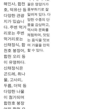
해인사, 합천
꿀은 영양가가
호, 덕유산 등
풍부하기로 잘
알려져 있다. 다
다양한 관광
양한 수종의 단
지가 있습니
풍을 감상하고,
다. 주변 먹거
역사와 문화를
리로는 주변
체험하며, 맛있
먹거리로는
는 음식을 맛보
산채정식, 합
며 가을을 만끽
천호 붕장어,
할 수 있다.
합천 오리 등
이 유명하다.
산채정식은
곤드레, 취나
물, 고사리,
두릅, 더덕 등
다양한 나물
이 첨가되며
합천호 붕장
어와 합천 오