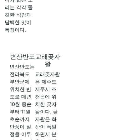
리는 각각 쫄
깃한 식감과
담백한 맛이
특징이다.
변산반도
교래곶자
왈
변산반도는
전라북도
교래곶자왈
부안군에
은 제주도
위치한 반
제주시 조
도로 매년
천읍에 위
10월 중순
치한 곶자
부터 11월
왈이다. 곶
초순까지
자왈은 화
단풍이 절
산이 폭발
정을 이루
하면서 분