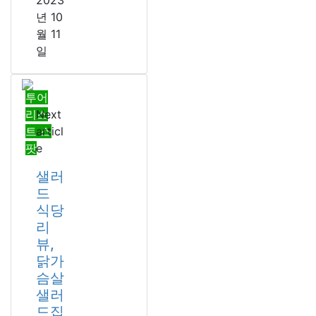
2023
년 10
월 11
일
투어
리스
Next
트 스
articl
팟
e
샐러
드
식당
리
뷰,
닭가
슴살
샐러
드집