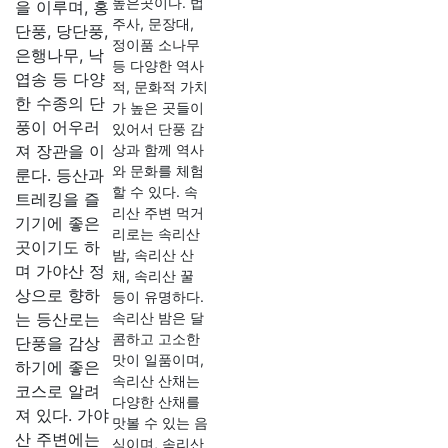
높은곳이다. 법
을 이루며, 홍
주사, 문장대,
단풍, 당단풍,
정이품 소나무
은행나무, 낙
등 다양한 역사
엽송 등 다양
적, 문화적 가치
한 수종의 단
가 높은 곳들이
풍이 어우러
있어서 단풍 감
져 장관을 이
상과 함께 역사
와 문화를 체험
룬다. 등산과
할 수 있다. 속
트레킹을 즐
리산 주변 먹거
기기에 좋은
리로는 속리산
곳이기도 하
밤, 속리산 산
며 가야산 정
채, 속리산 꿀
상으로 향하
등이 유명하다.
는 등산로는
속리산 밤은 달
콤하고 고소한
단풍을 감상
맛이 일품이며,
하기에 좋은
속리산 산채는
코스로 알려
다양한 산채를
져 있다. 가야
맛볼 수 있는 음
산 주변에는
식이며, 속리산