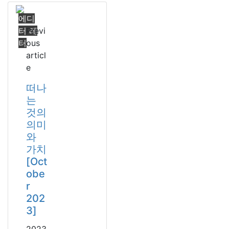
에디
터 레
Previ
터
ous
articl
e
떠나
는
것의
의미
와
가치
[Oct
obe
r
202
3]