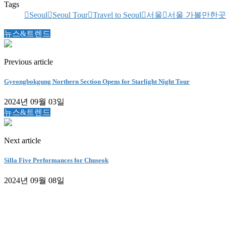
Tags
Seoul
Seoul Tour
Travel to Seoul
서울
서울 가볼만한곳
뉴스&트렌드
Previous article
Gyeongbokgung Northern Section Opens for Starlight Night Tour
2024년 09월 03일
뉴스&트렌드
Next article
Silla Five Performances for Chuseok
2024년 09월 08일