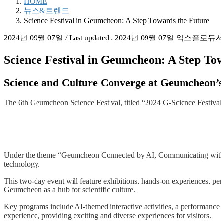
HOME
뉴스&트렌드
Science Festival in Geumcheon: A Step Towards the Future
2024년 09월 07일
/ Last updated :
2024년 09월 07일
익스플로듀
Science Festival in Geumcheon: A Step To
Science and Culture Converge at Geumcheon’s
The 6th Geumcheon Science Festival, titled “2024 G-Science Festival
Under the theme “Geumcheon Connected by AI, Communicating with Scie
technology.
This two-day event will feature exhibitions, hands-on experiences, perf
Geumcheon as a hub for scientific culture.
Key programs include AI-themed interactive activities, a performance 
experience, providing exciting and diverse experiences for visitors.