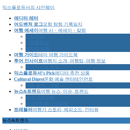
Skip
Skip
익스플로듀서의 샤인웨이
to
to
the
the
에디터 레터
content
Navigation
어드벤처 로그
모험 탐험 기록일지
여행 에세이
여행 시・에세이・칼럼
난시감성
난감픽처스
별자리 여행
여행 가이드
테마 여행 가이드북
투어 인사이트
여행지 소개, 여행팁, 여행 정보
투어리스트 스팟
익스플로듀서’s Pick
에디터 추천 상품
Cultural Digest
문화 예술 엔터테인먼트
문화 칼럼・논평
뉴스&트렌드
여행 뉴스, 이슈, 트렌드
뉴스 시사논평
애널리티컬 저널리즘
트래블러
여행가 스토리, 에피소드, 인터뷰
뉴스&트렌드