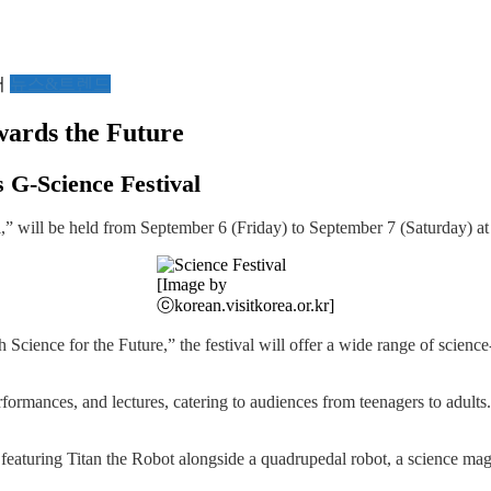
서
뉴스&트렌드
wards the Future
 G-Science Festival
,” will be held from September 6 (Friday) to September 7 (Saturday) 
[Image by
ⓒkorean.visitkorea.or.kr]
nce for the Future,” the festival will offer a wide range of science-
ormances, and lectures, catering to audiences from teenagers to adults. 
featuring Titan the Robot alongside a quadrupedal robot, a science magi