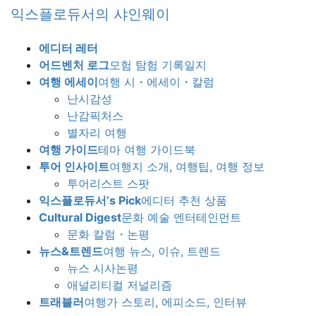
Skip
Skip
익스플로듀서의 샤인웨이
to
to
the
the
에디터 레터
content
Navigation
어드벤처 로그
모험 탐험 기록일지
여행 에세이
여행 시・에세이・칼럼
난시감성
난감픽처스
별자리 여행
여행 가이드
테마 여행 가이드북
투어 인사이트
여행지 소개, 여행팁, 여행 정보
투어리스트 스팟
익스플로듀서’s Pick
에디터 추천 상품
Cultural Digest
문화 예술 엔터테인먼트
문화 칼럼・논평
뉴스&트렌드
여행 뉴스, 이슈, 트렌드
뉴스 시사논평
애널리티컬 저널리즘
트래블러
여행가 스토리, 에피소드, 인터뷰