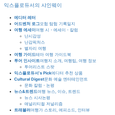
Skip
Skip
익스플로듀서의 샤인웨이
to
to
the
the
에디터 레터
content
Navigation
어드벤처 로그
모험 탐험 기록일지
여행 에세이
여행 시・에세이・칼럼
난시감성
난감픽처스
별자리 여행
여행 가이드
테마 여행 가이드북
투어 인사이트
여행지 소개, 여행팁, 여행 정보
투어리스트 스팟
익스플로듀서’s Pick
에디터 추천 상품
Cultural Digest
문화 예술 엔터테인먼트
문화 칼럼・논평
뉴스&트렌드
여행 뉴스, 이슈, 트렌드
뉴스 시사논평
애널리티컬 저널리즘
트래블러
여행가 스토리, 에피소드, 인터뷰