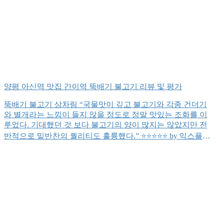
양평 아신역 맛집 간이역 뚝배기 불고기 리뷰 및 평가
뚝배기 불고기 상차림 “국물맛이 깊고 불고기와 각종 건더기
와 별개라는 느낌이 들지 않을 정도로 정말 맛있는 조화를 이
루었다. 기대했던 것 보다 불고기의 양이 많지는 않았지만 전
반적으로 밑반찬의 퀄리티도 훌륭했다.” ⭐️⭐️⭐️⭐️⭐️ by 익스플로
듀서 잡채무침 간이 깊에 베여있고 깔끔하게 내 입맛을 사로잡
았다. 일반적인 식당에서 제공되는 평범한 잡채의 퀄리티를 뛰
어넘는다. 만족 ★★★★ 깍두기김치 오랜 기간 동안 저온에서
잘 숙성된 […]