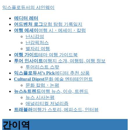
Skip
Skip
익스플로듀서의 샤인웨이
to
to
the
the
에디터 레터
content
Navigation
어드벤처 로그
모험 탐험 기록일지
여행 에세이
여행 시・에세이・칼럼
난시감성
난감픽처스
별자리 여행
여행 가이드
테마 여행 가이드북
투어 인사이트
여행지 소개, 여행팁, 여행 정보
투어리스트 스팟
익스플로듀서’s Pick
에디터 추천 상품
Cultural Digest
문화 예술 엔터테인먼트
문화 칼럼・논평
뉴스&트렌드
여행 뉴스, 이슈, 트렌드
뉴스 시사논평
애널리티컬 저널리즘
트래블러
여행가 스토리, 에피소드, 인터뷰
간이역