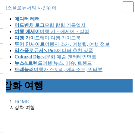
Skip
Skip
익스플로듀서의 샤인웨이
to
to
the
the
에디터 레터
content
Navigation
어드벤처 로그
모험 탐험 기록일지
여행 에세이
여행 시・에세이・칼럼
여행 가이드
테마 여행 가이드북
투어 인사이트
여행지 소개, 여행팁, 여행 정보
익스플로듀서’s Pick
에디터 추천 상품
Cultural Digest
문화 예술 엔터테인먼트
뉴스&트렌드
여행 뉴스, 이슈, 트렌드
트래블러
여행가 스토리, 에피소드, 인터뷰
강화 여행
HOME
강화 여행