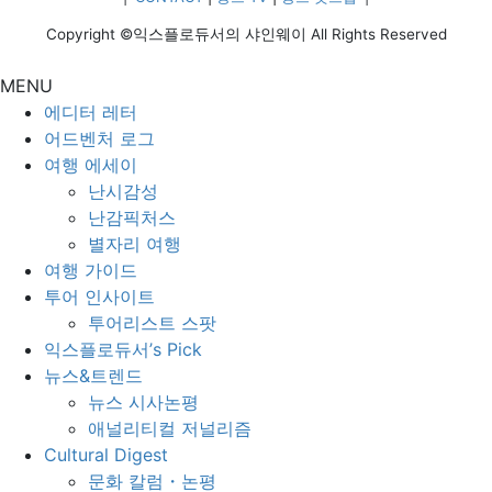
2025 Okpo Great Victory
Festival from June 13 to
Copyright ©익스플로듀서의 샤인웨이 All Rights Reserved
June 15, a patriotic
MENU
cultural and artistic event
에디터 레터
held annually in mid-
어드벤처 로그
June. This festival honors
여행 에세이
the historic Battle of
난시감성
Okpo, the first naval
난감픽처스
victory of the Korean […]
별자리 여행
여행 가이드
투어 인사이트
투어리스트 스팟
익스플로듀서’s Pick
뉴스&트렌드
뉴스 시사논평
애널리티컬 저널리즘
Cultural Digest
문화 칼럼・논평