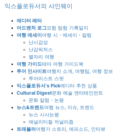
Skip
Skip
익스플로듀서의 샤인웨이
to
to
the
the
에디터 레터
content
Navigation
어드벤처 로그
모험 탐험 기록일지
여행 에세이
여행 시・에세이・칼럼
난시감성
난감픽처스
별자리 여행
여행 가이드
테마 여행 가이드북
투어 인사이트
여행지 소개, 여행팁, 여행 정보
투어리스트 스팟
익스플로듀서’s Pick
에디터 추천 상품
Cultural Digest
문화 예술 엔터테인먼트
문화 칼럼・논평
뉴스&트렌드
여행 뉴스, 이슈, 트렌드
뉴스 시사논평
애널리티컬 저널리즘
트래블러
여행가 스토리, 에피소드, 인터뷰