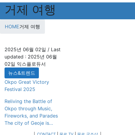
거제 여행
HOME
거제 여행
2025년 06월 02일
/ Last
updated :
2025년 06월
02일
익스플로듀서
뉴스&트렌드
Okpo Great Victory
Festival 2025
Reliving the Battle of
Okpo through Music,
Fireworks, and Parades
The city of Geoje is
preparing to host the
|
CONTACT
|
몽르 TV
|
몽르 굿즈샵
|