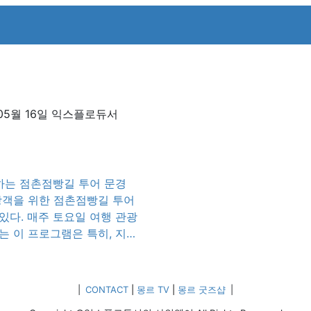
05월 16일
익스플로듀서
하는 점촌점빵길 투어 문경
 관광객을 위한 점촌점빵길 투어
있다. 매주 토요일 여행 관광
 이 프로그램은 특히, 지난
을 통해 800여 명의 관광객
 문경시는 올해 4월부터는
|
CONTACT
|
몽르 TV
|
몽르 굿즈샵
|