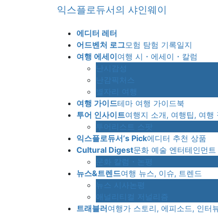
Skip
Skip
익스플로듀서의 샤인웨이
to
to
the
the
에디터 레터
content
Navigation
어드벤처 로그
모험 탐험 기록일지
여행 에세이
여행 시・에세이・칼럼
난시감성
난감픽처스
별자리 여행
여행 가이드
테마 여행 가이드북
투어 인사이트
여행지 소개, 여행팁, 여행
투어리스트 스팟
익스플로듀서’s Pick
에디터 추천 상품
Cultural Digest
문화 예술 엔터테인먼트
문화 칼럼・논평
뉴스&트렌드
여행 뉴스, 이슈, 트렌드
뉴스 시사논평
애널리티컬 저널리즘
트래블러
여행가 스토리, 에피소드, 인터