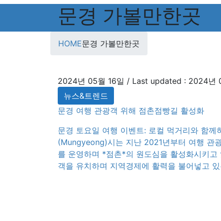
문경 가볼만한곳
HOME
문경 가볼만한곳
2024년 05월 16일
/ Last updated :
2024년 
뉴스&트렌드
문경 여행 관광객 위해 점촌점빵길 활성화
문경 토요일 여행 이벤트: 로컬 먹거리와 함께
(Mungyeong)시는 지난 2021년부터 여행
를 운영하며 *점촌*의 원도심을 활성화시키고 
객을 유치하며 지역경제에 활력을 불어넣고 있는
5월 4일에 문경찻사발축제와 연계된 관광 상품
이 방문했다고 문경시상권활성화재단은 밝혔다.
토요일마다 평균 300명 이상의 […]