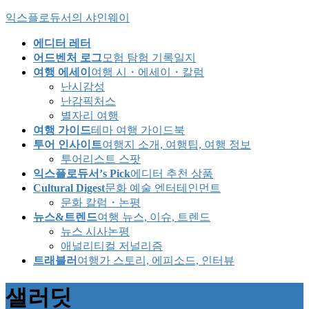
Skip
Skip
익스플로듀서의 샤인웨이
to
to
the
the
에디터 레터
content
Navigation
어드벤처 로그
모험 탐험 기록일지
여행 에세이
여행 시・에세이・칼럼
난시감성
난감픽처스
별자리 여행
여행 가이드
테마 여행 가이드북
투어 인사이트
여행지 소개, 여행팁, 여행 정보
투어리스트 스팟
익스플로듀서’s Pick
에디터 추천 상품
Cultural Digest
문화 예술 엔터테인먼트
문화 칼럼・논평
뉴스&트렌드
여행 뉴스, 이슈, 트렌드
뉴스 시사논평
애널리티컬 저널리즘
트래블러
여행가 스토리, 에피소드, 인터뷰
샐러딧