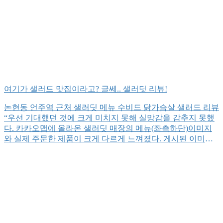
여기가 샐러드 맛집이라고? 글쎄.. 샐러딧 리뷰!
논현동 언주역 근처 샐러딧 메뉴 수비드 닭가슴살 샐러드 리뷰
“우선 기대했던 것에 크게 미치지 못해 실망감을 감추지 못했
다. 카카오맵에 올라온 샐러딧 매장의 메뉴(좌측하단)이미지
와 실제 주문한 제품이 크게 다르게 느껴졌다. 게시된 이미지
에는 아스파라거스, 아보카도, 적채 등 다양한 야채가 풍성하
게 어우러져 있었지만, 실제로 받은 수비드 닭가슴살 샐러드는
그 이미지와 비교했을 때 재료의 양과 다양성에서 차이를 보였
다. 물론, […]