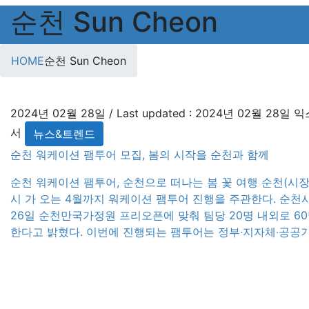
순천 Sun Cheon
HOME
순천 Sun Cheon
2024년 02월 28일
/ Last updated :
2024년 02월 28일
익
서
뉴스&트렌드
순천 워케이션 팸투어 모집, 봄의 시작을 순천과 함께
순천 워케이션 팸투어, 순천으로 떠나는 봄 꽃 여행 순천(시장
시 가 오는 4월까지 워케이션 팸투어 진행을 주관한다. 순천
26일 순천만국가정원 프리오픈에 맞춰 팀당 20명 내외로 6
한다고 밝혔다. 이번에 진행되는 팸투어는 정부‧지자체‧공공
자와 기업의 HR책임자, 인플루언서, 프리랜서가 대상이며 3월
터 4월 5일까지 3차례 운영된다. 참가자는 1박 2일 일정으
서의 일과 휴식의 경험뿐만 아니라 순천만생태탐조, 국가정원
길 걷기 등을 체험할 수 있으며, 순천시로부터 숙식 및 체험비