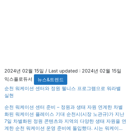
자보험까지 전액 지원 받을 수 있다. 참가를 원하는 지원자는
간인 오는 3월 6일 내 공고문에 첨부된 신청서를 작성해 순
과(sanomira@korea.kr)로 메일 송부하면 된다. 순천시 관
케팅팀 관계자는 말했다. “새로운 관광트렌드인 워케이션을 
서 경험할 수 있습니다. 참여를 희망하는 기업과 근로자라면 
어를 통해 국가정원 봄꽃이 가장 아름다운 4월 정원 속 워케
력을 느껴보시길 바랍니다.” 에디터 익스플로듀서 [사진 ©순천시
Natural Note ShineWay February 2024 ―23―
2024년 02월 15일
/ Last updated :
2024년 02월 15일
익스플로듀서
뉴스&트렌드
순천 워케이션 센터와 정원 웰니스 프로그램으로 워라밸
실현
순천 워케이션 센터 준비 – 정원과 생태 자원 연계한 차별
화된 워케이션 플레이스 기대 순천시(시장 노관규)가 지난
7일 차별화된 정원 콘텐츠와 지역의 다양한 생태 자원을 연
계한 순천 워케이션 운영 준비에 돌입했다. 시는 워케이션