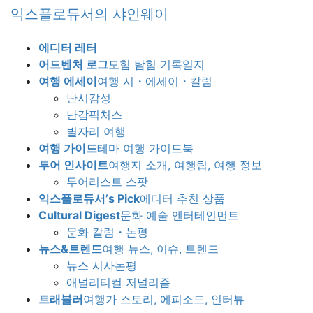
Skip
Skip
익스플로듀서의 샤인웨이
to
to
the
the
에디터 레터
content
Navigation
어드벤처 로그
모험 탐험 기록일지
여행 에세이
여행 시・에세이・칼럼
난시감성
난감픽처스
별자리 여행
여행 가이드
테마 여행 가이드북
투어 인사이트
여행지 소개, 여행팁, 여행 정보
투어리스트 스팟
익스플로듀서’s Pick
에디터 추천 상품
Cultural Digest
문화 예술 엔터테인먼트
문화 칼럼・논평
뉴스&트렌드
여행 뉴스, 이슈, 트렌드
뉴스 시사논평
애널리티컬 저널리즘
트래블러
여행가 스토리, 에피소드, 인터뷰