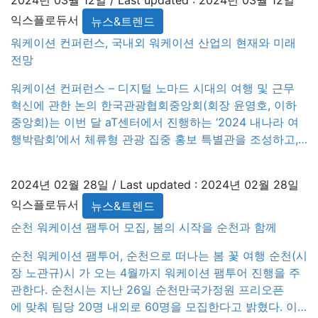
2024년 03월 12일
/ Last updated :
2024년 03월 12일
경북의 아름다운 자연 속에서 편안하게 일하고 쉬며 다양
익스플로듀서
뉴스&트렌드
한 문화 체험도 할 […]
워케이션 컨퍼런스, 국내외 워케이션 산업의 현재와 미래
전망
워케이션 컨퍼런스 – 디지털 노마드 시대의 여행 및 근무
혁신에 관한 논의 한국관광협회중앙회(회장 윤영호, 이하
중앙회)는 이번 달 aT센터에서 진행하는 ‘2024 내나라 여
행박람회’에서 체류형 관광 집중 홍보 특별관을 조성하고,
워케이션 컨퍼런스(3.29.)를 개최한다. 2024 내나라 여행
박람회는 그간 전국에서 산발적으로 추진되던 ‘워케이션’
2024년 02월 28일
/ Last updated :
2024년 02월 28일
과 ‘야간관광 특화도시’ 관련 정보를 통합하여 집중 홍보한
익스플로듀서
뉴스&트렌드
다. 또한 aT센터 4층 창조룸에서 진행되는 ‘워케이션 컨퍼
런스’의 […]
순천 워케이션 팸투어 모집, 봄의 시작을 순천과 함께
순천 워케이션 팸투어, 순천으로 떠나는 봄 꽃 여행 순천(시
장 노관규)시 가 오는 4월까지 워케이션 팸투어 진행을 주
관한다. 순천시는 지난 26일 순천만국가정원 프리오픈
에 맞춰 팀당 20명 내외로 60명을 모집한다고 밝혔다. 이