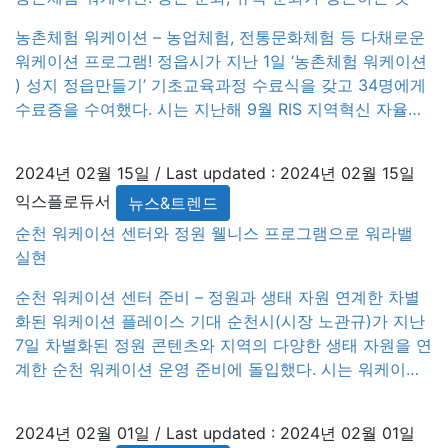
농촌체험 워케이션 – 농업체험, 전통문화체험 등 다채로운
워케이션 프로그램! 정읍시가 지난 1일 ‘농촌체험 워케이션
) 성지 정읍만들기’ 기초교육과정 수료식을 갖고 34명에게
수료증을 수여했다. 시는 지난해 9월 RIS 지역혁신 자율과
제 공모사업 선정돼 내장산 권역의 농촌체험관광 협의체를
대상으로 사업을 추진했다. RIS 지역혁신 공모사업은 대학
2024년 02월 15일
/ Last updated :
2024년 02월 15일
의 인적·물적 자원을 활용해 지역현안 해결과 지역 활성화
익스플로듀서
뉴스&트렌드
에 기여하기 위한 사업이다. 시는 전주대학교와 컨소시엄을
통해 올해 총사업비 3억 2500만원(도비 2억 2700만원, 시
순천 워케이션 센터와 정원 웰니스 프로그램으로 워라밸
비 9800만원) 규모로 ‘농촌체험형 워케이션 성지 정읍만들
실현
기’를 추진하고 있다. 아울러 […]
순천 워케이션 센터 준비 – 정원과 생태 자원 연계한 차별
화된 워케이션 플레이스 기대 순천시(시장 노관규)가 지난
7일 차별화된 정원 콘텐츠와 지역의 다양한 생태 자원을 연
계한 순천 워케이션 운영 준비에 돌입했다. 시는 워케이션
센터 완공일자를 3월을 목표로, 2023정원박람회 당시 인
기 프로그램이었던 가든스테이 쉴랑게 ) 시설과 인근 에코
2024년 02월 01일
/ Last updated :
2024년 02월 01일
촌을 연계하여 다양한 숙박 공간과 사무 공간을 제공할 예