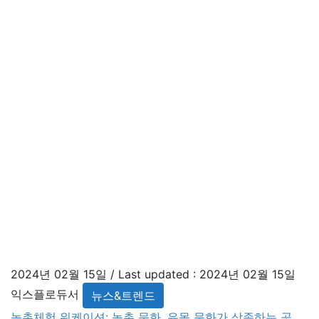
번에 진행되는 팸투어는 정부‧지자체‧공공기관 근무자와 기
업의 HR책임자, 인플루언서, 프리랜서가 대상이며 3월 28
부터 4월 5일까지 3차례 운영된다. 참가자는 1박 2일 일정
으로 정원속에서의 일과 휴식의 경험뿐만 아니라 순천만생
태탐조, 국가정원 어싱길 걷기 등을 체험할 수 있으며, 순천
시로부터 숙식 및 체험비 외 여행자보험까지 전액 지원 받
을 수 있다. 참가를 원하는 지원자는 모집 기간인 오는 3
월 6일 내 공고문에 첨부된 신청서를 작성해 순천시 관광과
(sanomira@korea.kr)로 메일 송부하면 된다. 순천시 관광
과 관광마케팅팀 관계자는 말했다. “새로운 관광트렌드
인 워케이션을 정원 속에서 경험할 수 있습니다. 참여를 희
망하는 기업과 근로자라면 이번 팸투어를 통해 국가정
원 봄꽃이 가장 아름다운 4월 정원 속 워케이션의 매력
을 느껴보시길 바랍니다.” 에디터 익스플로듀서 [사진 ©순
천시] 🏕️ Natural Note ShineWay February 2024 ―23―
2024년 02월 15일
/ Last updated :
2024년 02월 15일
익스플로듀서
뉴스&트렌드
농촌체험 워케이션: 농촌 문화, 유목 문화가 상존하는 곳