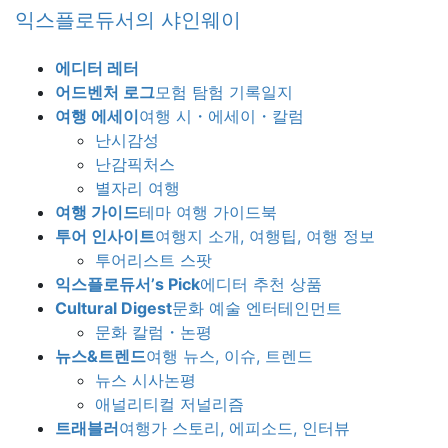
Skip
Skip
익스플로듀서의 샤인웨이
to
to
the
the
에디터 레터
content
Navigation
어드벤처 로그
모험 탐험 기록일지
여행 에세이
여행 시・에세이・칼럼
난시감성
난감픽처스
별자리 여행
여행 가이드
테마 여행 가이드북
투어 인사이트
여행지 소개, 여행팁, 여행 정보
투어리스트 스팟
익스플로듀서’s Pick
에디터 추천 상품
Cultural Digest
문화 예술 엔터테인먼트
문화 칼럼・논평
뉴스&트렌드
여행 뉴스, 이슈, 트렌드
뉴스 시사논평
애널리티컬 저널리즘
트래블러
여행가 스토리, 에피소드, 인터뷰