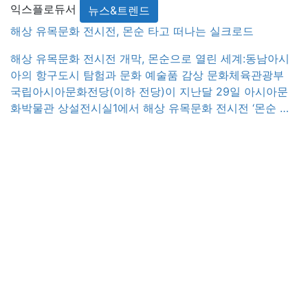
익스플로듀서
뉴스&트렌드
정이다. 또한 무료입장이 가능한 ‘순천매직패스’와 ‘웰컴키
트’ 등 각종 혜택 및 지원 제도를 마련하고 정원 웰니스 프
해상 유목문화 전시전, 몬순 타고 떠나는 실크로드
로그램, 순천만 철새 탐조와 같이 순천에 특화된 체험프로
해상 유목문화 전시전 개막, 몬순으로 열린 세계:동남아시
그램도 준비하고 있다. 시 관계자는 4월 오픈을 대비하
아의 항구도시 탐험과 문화 예술품 감상 문화체육관광부
여 단골 고객 유치를 위해 수도권 기업과 투자유치 기관, 정
국립아시아문화전당(이하 전당)이 지난달 29일 아시아문
부 및 공공기관을 대상으로 팸투어를 실시하고 업무협
화박물관 상설전시실1에서 해상 유목문화 전시전 ‘몬순 으
약 등으로 단체 이용자를 유치할 계획이라 전했다. 시 관계
로 열린 세계: 동남아시아의 항구도시’를 개막했다. 이번 전
자는 말했다. “회색도시의 분주함 속에서 심신이 지친 근로
시에서는 몬순을 따라 전개된 동남아시아 해상 실크로드에
자들의 워라밸을 책임질 힐링 콘텐츠와 순천에서만 경험
서의 교역과 문화교류, 항구도시를 오간 이들이 만들어낸
할 수 있는 특별한 체험 프로그램을 준비 중입니다. 워케이
고유한 문화 쁘라나칸(Peranakan) 과 예술작품을 선보이
션 참여 예정인 기업과 근로자라면 차별화된 녹색도시 순
며, 특히 2017년 11월 전당이 네덜란드 델프트 […]
천에서 일과 휴양 두 마리 토끼를 다 잡길 바랍니다.” 에디
터 익스플로듀서 🏕️ Natural Note ShineWay February
2024 ―11―