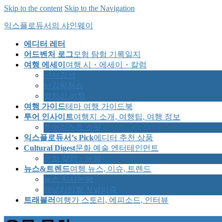
Skip to the content
Skip to the Navigation
익스플로듀서의 샤인웨이
에디터 레터
어드벤처 로그
모험 탐험 기록일지
여행 에세이
여행 시・에세이・칼럼
난시감성
난감픽처스
별자리 여행
여행 가이드
테마 여행 가이드북
투어 인사이트
여행지 소개, 여행팁, 여행 정보
투어리스트 스팟
익스플로듀서’s Pick
에디터 추천 상품
Cultural Digest
문화 예술 엔터테인먼트
문화 칼럼・논평
뉴스&트렌드
여행 뉴스, 이슈, 트렌드
뉴스 시사논평
애널리티컬 저널리즘
트래블러
여행가 스토리, 에피소드, 인터뷰