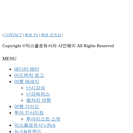
|
CONTACT
|
몽르 TV
|
몽르 굿즈샵
|
Copyright ©익스플로듀서의 샤인웨이 All Rights Reserved
MENU
에디터 레터
어드벤처 로그
여행 에세이
난시감성
난감픽처스
별자리 여행
여행 가이드
투어 인사이트
투어리스트 스팟
익스플로듀서’s Pick
뉴스&트렌드