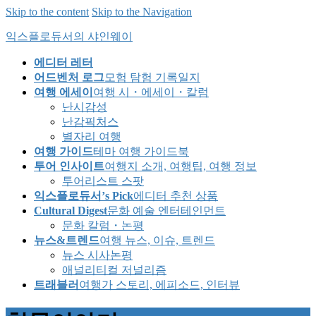
Skip to the content
Skip to the Navigation
익스플로듀서의 샤인웨이
에디터 레터
어드벤처 로그
모험 탐험 기록일지
여행 에세이
여행 시・에세이・칼럼
난시감성
난감픽처스
별자리 여행
여행 가이드
테마 여행 가이드북
투어 인사이트
여행지 소개, 여행팁, 여행 정보
투어리스트 스팟
익스플로듀서’s Pick
에디터 추천 상품
Cultural Digest
문화 예술 엔터테인먼트
문화 칼럼・논평
뉴스&트렌드
여행 뉴스, 이슈, 트렌드
뉴스 시사논평
애널리티컬 저널리즘
트래블러
여행가 스토리, 에피소드, 인터뷰