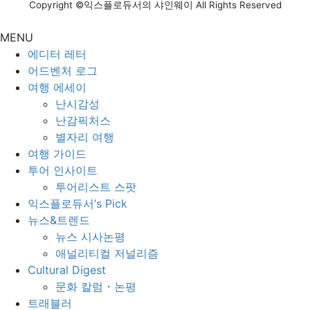
대적인 할인 이벤트를 개최
Copyright ©익스플로듀서의 샤인웨이 All Rights Reserved
한다. 이번 이벤트는 자녀
MENU
나 조카에게 크리스마스 선
에디터 레터
물을 준비하는 부모와 가족
어드벤처 로그
들에게 매력적인 기회가 될
여행 에세이
것으로 보인다. 제공되는
난시감성
할인 품목은 DIY 만들기 키
난감픽처스
트, 역할놀이 장난감, 로봇,
별자리 여행
미니카, 유아용 점토, 신생
여행 가이드
아와 영유아를 위한 완구,
투어 인사이트
보드게임, 놀이게임, 피규
투어리스트 스팟
어, 인형, […]
익스플로듀서’s Pick
뉴스&트렌드
뉴스 시사논평
애널리티컬 저널리즘
Cultural Digest
문화 칼럼・논평
트래블러