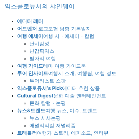
Skip
Skip
익스플로듀서의 샤인웨이
to
to
the
the
에디터 레터
content
Navigation
어드벤처 로그
모험 탐험 기록일지
여행 에세이
여행 시・에세이・칼럼
난시감성
난감픽처스
별자리 여행
여행 가이드
테마 여행 가이드북
투어 인사이트
여행지 소개, 여행팁, 여행 정보
투어리스트 스팟
익스플로듀서’s Pick
에디터 추천 상품
Cultural Digest
문화 예술 엔터테인먼트
문화 칼럼・논평
뉴스&트렌드
여행 뉴스, 이슈, 트렌드
뉴스 시사논평
애널리티컬 저널리즘
트래블러
여행가 스토리, 에피소드, 인터뷰