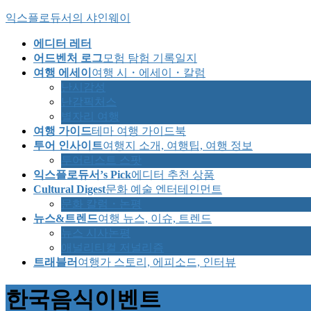
Skip
Skip
익스플로듀서의 샤인웨이
to
to
the
the
에디터 레터
content
Navigation
어드벤처 로그
모험 탐험 기록일지
여행 에세이
여행 시・에세이・칼럼
난시감성
난감픽처스
별자리 여행
여행 가이드
테마 여행 가이드북
투어 인사이트
여행지 소개, 여행팁, 여행 정보
투어리스트 스팟
익스플로듀서’s Pick
에디터 추천 상품
Cultural Digest
문화 예술 엔터테인먼트
문화 칼럼・논평
뉴스&트렌드
여행 뉴스, 이슈, 트렌드
뉴스 시사논평
애널리티컬 저널리즘
트래블러
여행가 스토리, 에피소드, 인터뷰
한국음식이벤트