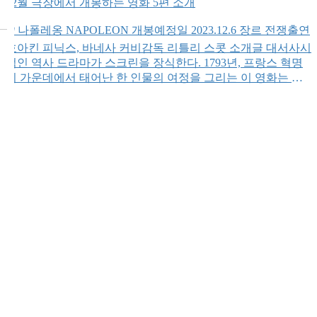
12월 극장에서 개봉하는 영화 5편 소개
🎬 나폴레옹 NAPOLEON 개봉예정일 2023.12.6 장르 전쟁출연
호아킨 피닉스, 바네사 커비감독 리틀리 스콧 소개글 대서사시
적인 역사 드라마가 스크린을 장식한다. 1793년, 프랑스 혁명
의 가운데에서 태어난 한 인물의 여정을 그리는 이 영화는 코
르시카섬 출신의 소박한 장교에서 시작해, 혼란과 전란 속에서
자신의 길을 개척한 ‘나폴레옹'(호아킨 피닉스 분)의 이야기다.
그는 국가를 위한 투쟁 속에서 영웅으로 우뚝 서게 된다. 그리
고 […]