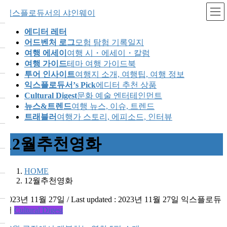
Skip
Skip
익스플로듀서의 샤인웨이
to
to
the
the
에디터 레터
content
Navigation
어드벤처 로그
모험 탐험 기록일지
여행 에세이
여행 시・에세이・칼럼
여행 가이드
테마 여행 가이드북
투어 인사이트
여행지 소개, 여행팁, 여행 정보
익스플로듀서’s Pick
에디터 추천 상품
Cultural Digest
문화 예술 엔터테인먼트
뉴스&트렌드
여행 뉴스, 이슈, 트렌드
트래블러
여행가 스토리, 에피소드, 인터뷰
12월추천영화
HOME
12월추천영화
2023년 11월 27일
/ Last updated :
2023년 11월 27일
익스플로듀
서
Cultural Digest