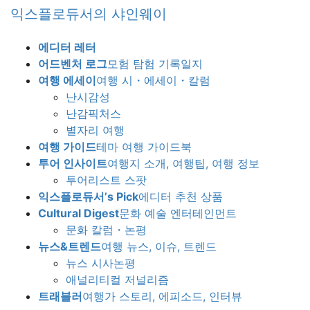
Skip
Skip
익스플로듀서의 샤인웨이
to
to
the
the
에디터 레터
content
Navigation
어드벤처 로그
모험 탐험 기록일지
여행 에세이
여행 시・에세이・칼럼
난시감성
난감픽처스
별자리 여행
여행 가이드
테마 여행 가이드북
투어 인사이트
여행지 소개, 여행팁, 여행 정보
투어리스트 스팟
익스플로듀서’s Pick
에디터 추천 상품
Cultural Digest
문화 예술 엔터테인먼트
문화 칼럼・논평
뉴스&트렌드
여행 뉴스, 이슈, 트렌드
뉴스 시사논평
애널리티컬 저널리즘
트래블러
여행가 스토리, 에피소드, 인터뷰