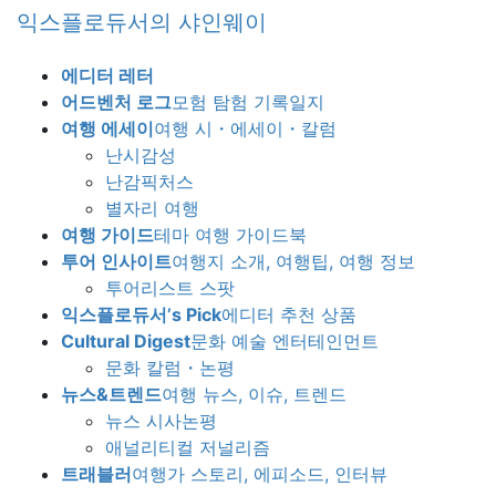
Skip
Skip
익스플로듀서의 샤인웨이
to
to
the
the
에디터 레터
content
Navigation
어드벤처 로그
모험 탐험 기록일지
여행 에세이
여행 시・에세이・칼럼
난시감성
난감픽처스
별자리 여행
여행 가이드
테마 여행 가이드북
투어 인사이트
여행지 소개, 여행팁, 여행 정보
투어리스트 스팟
익스플로듀서’s Pick
에디터 추천 상품
Cultural Digest
문화 예술 엔터테인먼트
문화 칼럼・논평
뉴스&트렌드
여행 뉴스, 이슈, 트렌드
뉴스 시사논평
애널리티컬 저널리즘
트래블러
여행가 스토리, 에피소드, 인터뷰