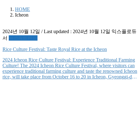
HOME
Icheon
2024년 10월 12일
/ Last updated :
2024년 10월 12일
익스플로듀
서
뉴스&트렌드
Rice Culture Festival: Taste Royal Rice at the Icheon
2024 Icheon Rice Culture Festival: Experience Traditional Farming
Culture! The 2024 Icheon Rice Culture Festival, where visitors can
experience traditional farming culture and taste the renowned Icheon
rice, will take place from October 16 to 20 in Icheon, Gyeonggi-do.
This comprehensive cultural tourism festival is centered around
Icheon’s most famous specialty, rice, which was historically […]