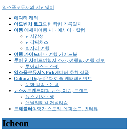
Skip
Skip
익스플로듀서의 샤인웨이
to
to
the
the
에디터 레터
content
Navigation
어드벤처 로그
모험 탐험 기록일지
여행 에세이
여행 시・에세이・칼럼
난시감성
난감픽처스
별자리 여행
여행 가이드
테마 여행 가이드북
투어 인사이트
여행지 소개, 여행팁, 여행 정보
투어리스트 스팟
익스플로듀서’s Pick
에디터 추천 상품
Cultural Digest
문화 예술 엔터테인먼트
문화 칼럼・논평
뉴스&트렌드
여행 뉴스, 이슈, 트렌드
뉴스 시사논평
애널리티컬 저널리즘
트래블러
여행가 스토리, 에피소드, 인터뷰
Icheon