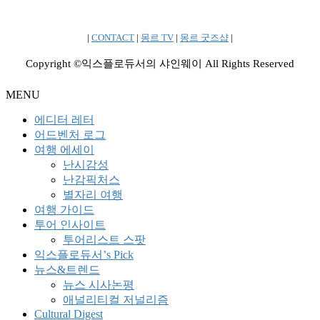
|
CONTACT
|
몽르 TV
|
몽르 굿즈샵
|
Copyright ©익스플로듀서의 샤인웨이 All Rights Reserved
MENU
에디터 레터
어드벤처 로그
여행 에세이
난시감성
난감픽처스
별자리 여행
여행 가이드
투어 인사이트
투어리스트 스팟
익스플로듀서’s Pick
뉴스&트렌드
뉴스 시사논평
애널리티컬 저널리즘
Cultural Digest