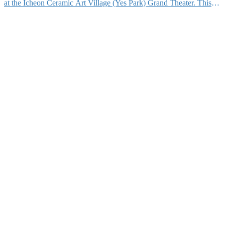
at the Icheon Ceramic Art Village (Yes Park) Grand Theater. This
year’s festival, under the theme of “A Joyful Journey,” offers a
variety […]