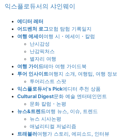
Skip
Skip
익스플로듀서의 샤인웨이
to
to
the
the
에디터 레터
content
Navigation
어드벤처 로그
모험 탐험 기록일지
여행 에세이
여행 시・에세이・칼럼
난시감성
난감픽처스
별자리 여행
여행 가이드
테마 여행 가이드북
투어 인사이트
여행지 소개, 여행팁, 여행 정보
투어리스트 스팟
익스플로듀서’s Pick
에디터 추천 상품
Cultural Digest
문화 예술 엔터테인먼트
문화 칼럼・논평
뉴스&트렌드
여행 뉴스, 이슈, 트렌드
뉴스 시사논평
애널리티컬 저널리즘
트래블러
여행가 스토리, 에피소드, 인터뷰