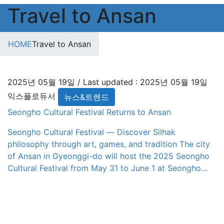
Travel to Ansan
HOME
Travel to Ansan
2025년 05월 19일
/ Last updated :
2025년 05월 19일
익스플로듀서
뉴스&트렌드
Seongho Cultural Festival Returns to Ansan
Seongho Cultural Festival — Discover Silhak
philosophy through art, games, and tradition The city
of Ansan in Gyeonggi-do will host the 2025 Seongho
Cultural Festival from May 31 to June 1 at Seongho
Park. This two-day cultural and artistic event honors
the legacy and achievements of Seongho Yi Ik, a
renowned scholar of the late […]