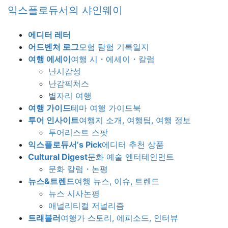
Skip
Skip
익스플로듀서의 샤인웨이
to
to
the
the
에디터 레터
content
Navigation
어드벤처 로그
모험 탐험 기록일지
여행 에세이
여행 시・에세이・칼럼
난시감성
난감픽처스
별자리 여행
여행 가이드
테마 여행 가이드북
투어 인사이트
여행지 소개, 여행팁, 여행 정보
투어리스트 스팟
익스플로듀서’s Pick
에디터 추천 상품
Cultural Digest
문화 예술 엔터테인먼트
문화 칼럼・논평
뉴스&트렌드
여행 뉴스, 이슈, 트렌드
뉴스 시사논평
애널리티컬 저널리즘
트래블러
여행가 스토리, 에피소드, 인터뷰