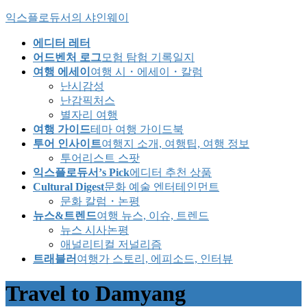
Skip
Skip
익스플로듀서의 샤인웨이
to
to
the
the
에디터 레터
content
Navigation
어드벤처 로그
모험 탐험 기록일지
여행 에세이
여행 시・에세이・칼럼
난시감성
난감픽처스
별자리 여행
여행 가이드
테마 여행 가이드북
투어 인사이트
여행지 소개, 여행팁, 여행 정보
투어리스트 스팟
익스플로듀서’s Pick
에디터 추천 상품
Cultural Digest
문화 예술 엔터테인먼트
문화 칼럼・논평
뉴스&트렌드
여행 뉴스, 이슈, 트렌드
뉴스 시사논평
애널리티컬 저널리즘
트래블러
여행가 스토리, 에피소드, 인터뷰
Travel to Damyang