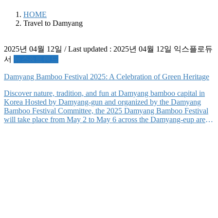
HOME
Travel to Damyang
2025년 04월 12일
/ Last updated :
2025년 04월 12일
익스플로듀
서
뉴스&트렌드
Damyang Bamboo Festival 2025: A Celebration of Green Heritage
Discover nature, tradition, and fun at Damyang bamboo capital in
Korea Hosted by Damyang-gun and organized by the Damyang
Bamboo Festival Committee, the 2025 Damyang Bamboo Festival
will take place from May 2 to May 6 across the Damyang-eup area,
including the famous Juknokwon Bamboo Garden and the
nationally designated natural monument Gwanbangjerim Forest.
The […]