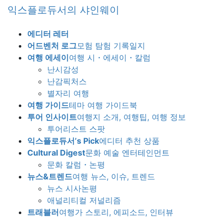
Skip
Skip
익스플로듀서의 샤인웨이
to
to
the
the
에디터 레터
content
Navigation
어드벤처 로그
모험 탐험 기록일지
여행 에세이
여행 시・에세이・칼럼
난시감성
난감픽처스
별자리 여행
여행 가이드
테마 여행 가이드북
투어 인사이트
여행지 소개, 여행팁, 여행 정보
투어리스트 스팟
익스플로듀서’s Pick
에디터 추천 상품
Cultural Digest
문화 예술 엔터테인먼트
문화 칼럼・논평
뉴스&트렌드
여행 뉴스, 이슈, 트렌드
뉴스 시사논평
애널리티컬 저널리즘
트래블러
여행가 스토리, 에피소드, 인터뷰