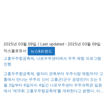
2025년 03월 09일
/ Last updated :
2025년 03월 09일
익스플로듀서
뉴스&트렌드
고흥우주항공축제, 나로우주센터에서 우주 체험 프로그램
진행
고흥우주항공축제, 별자리 관측부터 우주식량 체험까지! 고
흥에서 만나는 우주의 신비 고흥군(군수 공영민)이 오는 5
월 3일부터 6일까지 4일간 나로우주센터 우주과학관 일원
에서 ‘제15회 고흥우주항공축제’를 개최한다고 밝혔다. 이
번 축제는 ‘위대한 인류의 비상, 지구문명에서 우주문명으
로’ 이라는 슬로건 아래, 국내 유일의 우주항공 특화 축제로