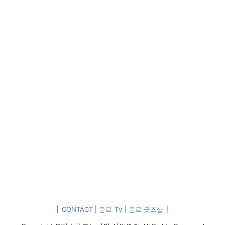
다채로운 프로그램이 마련된다. 축제의 주요 프로그램으로
는 나로우주센터 발사장 견학, 누리호 1단 엔진 클러스터링
등 연구개발품 전시, KAIST […]
|
CONTACT
|
몽르 TV
|
몽르 굿즈샵
|