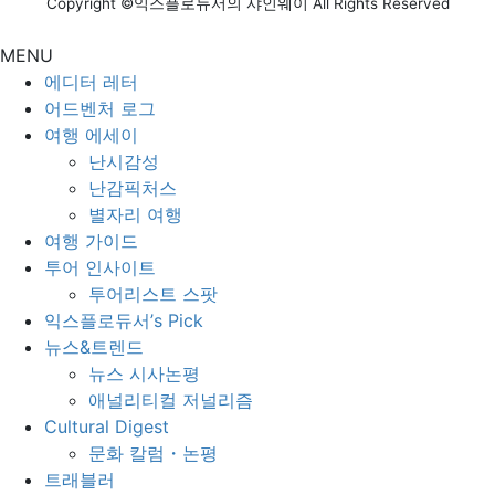
Copyright ©익스플로듀서의 샤인웨이 All Rights Reserved
MENU
에디터 레터
어드벤처 로그
여행 에세이
난시감성
난감픽처스
별자리 여행
여행 가이드
투어 인사이트
투어리스트 스팟
익스플로듀서’s Pick
뉴스&트렌드
뉴스 시사논평
애널리티컬 저널리즘
Cultural Digest
문화 칼럼・논평
트래블러