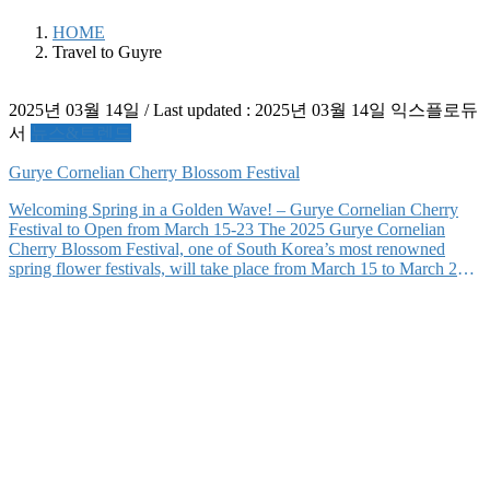
HOME
Travel to Guyre
2025년 03월 14일
/ Last updated :
2025년 03월 14일
익스플로듀
서
뉴스&트렌드
Gurye Cornelian Cherry Blossom Festival
Welcoming Spring in a Golden Wave! – Gurye Cornelian Cherry
Festival to Open from March 15-23 The 2025 Gurye Cornelian
Cherry Blossom Festival, one of South Korea’s most renowned
spring flower festivals, will take place from March 15 to March 23
in Gurye, Jeollanam-do. As one of the first flowers to bloom in
March, cornelian […]