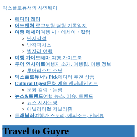
Skip
Skip
익스플로듀서의 샤인웨이
to
to
the
the
에디터 레터
content
Navigation
어드벤처 로그
모험 탐험 기록일지
여행 에세이
여행 시・에세이・칼럼
난시감성
난감픽처스
별자리 여행
여행 가이드
테마 여행 가이드북
투어 인사이트
여행지 소개, 여행팁, 여행 정보
투어리스트 스팟
익스플로듀서’s Pick
에디터 추천 상품
Cultural Digest
문화 예술 엔터테인먼트
문화 칼럼・논평
뉴스&트렌드
여행 뉴스, 이슈, 트렌드
뉴스 시사논평
애널리티컬 저널리즘
트래블러
여행가 스토리, 에피소드, 인터뷰
Travel to Guyre