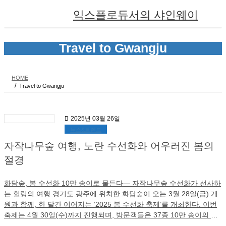
Skip
Skip
익스플로듀서의 샤인웨이
to
to
the
the
content
Navigation
Travel to Gwangju
HOME
Travel to Gwangju
2025년 03월 26일
뉴스&트렌드
자작나무숲 여행, 노란 수선화와 어우러진 봄의
절경
화담숲, 봄 수선화 10만 송이로 물든다— 자작나무숲 수선화가 선사하
는 힐링의 여행 경기도 광주에 위치한 화담숲이 오는 3월 28일(금) 개
원과 함께, 한 달간 이어지는 ‘2025 봄 수선화 축제’를 개최한다. 이번
축제는 4월 30일(수)까지 진행되며, 방문객들은 37종 10만 송이의 수
선화가 연출하는 노란 물결과 함께 산수유, 복수초, 풍년화 등 다양한