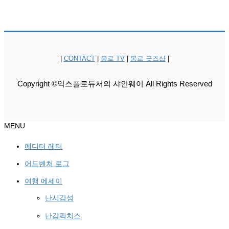
|
CONTACT
|
몽르 TV
|
몽르 굿즈샵
|
Copyright ©익스플로듀서의 샤인웨이 All Rights Reserved
MENU
에디터 레터
어드벤처 로그
여행 에세이
난시감성
난감픽처스